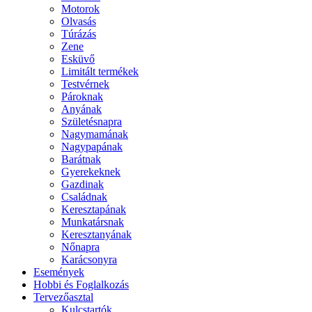
Motorok
Olvasás
Túrázás
Zene
Esküvő
Limitált termékek
Testvérnek
Pároknak
Anyának
Születésnapra
Nagymamának
Nagypapának
Barátnak
Gyerekeknek
Gazdinak
Családnak
Keresztapának
Munkatársnak
Keresztanyának
Nőnapra
Karácsonyra
Események
Hobbi és Foglalkozás
Tervezőasztal
Kulcstartók