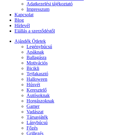
Adatkezelési tájékoztató
Impresszum
Kapcsolat
Blog
Hírlevél
Elállás a szerződéstől
Ajándék Ötletek
Legénybúcsú
Apáknak
Ballagásra
Motivációs
Bicikli
Tejfakasztó
Halloween
Húsvét
Keresztelő
Autósoknak
Horgászoknak
Gamer
Vadászat
Társasjáték
Lánybúcsú
Főzés
Grillezés