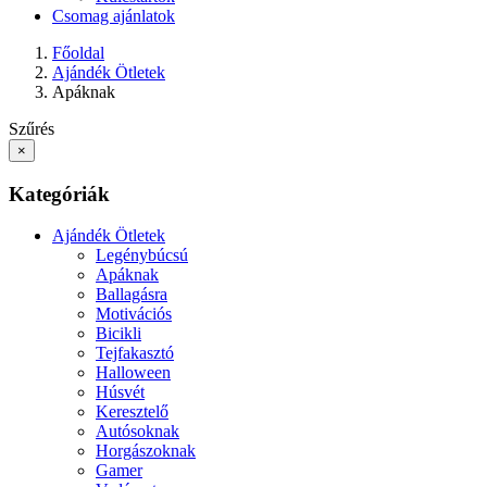
Csomag ajánlatok
Főoldal
Ajándék Ötletek
Apáknak
Szűrés
×
Kategóriák
Ajándék Ötletek
Legénybúcsú
Apáknak
Ballagásra
Motivációs
Bicikli
Tejfakasztó
Halloween
Húsvét
Keresztelő
Autósoknak
Horgászoknak
Gamer