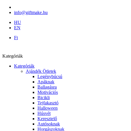
info@giftmake.hu
HU
EN
Ft
Kategóriák
Kategóriák
Ajándék Ötletek
Legénybúcsú
Apáknak
Ballagásra
Motivációs
Bicikli
Tejfakasztó
Halloween
Húsvét
Keresztelő
Autósoknak
Horgászoknak