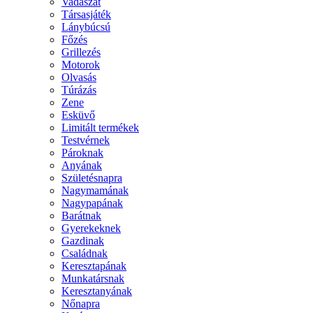
Vadászat
Társasjáték
Lánybúcsú
Főzés
Grillezés
Motorok
Olvasás
Túrázás
Zene
Esküvő
Limitált termékek
Testvérnek
Pároknak
Anyának
Születésnapra
Nagymamának
Nagypapának
Barátnak
Gyerekeknek
Gazdinak
Családnak
Keresztapának
Munkatársnak
Keresztanyának
Nőnapra