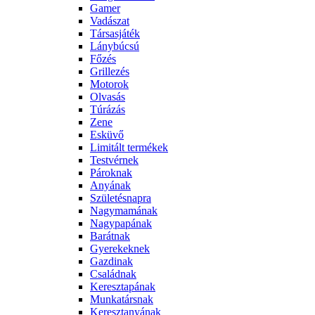
Gamer
Vadászat
Társasjáték
Lánybúcsú
Főzés
Grillezés
Motorok
Olvasás
Túrázás
Zene
Esküvő
Limitált termékek
Testvérnek
Pároknak
Anyának
Születésnapra
Nagymamának
Nagypapának
Barátnak
Gyerekeknek
Gazdinak
Családnak
Keresztapának
Munkatársnak
Keresztanyának