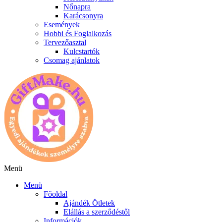
Nőnapra
Karácsonyra
Események
Hobbi és Foglalkozás
Tervezőasztal
Kulcstartók
Csomag ajánlatok
Menü
Menü
Főoldal
Ajándék Ötletek
Elállás a szerződéstől
Információk