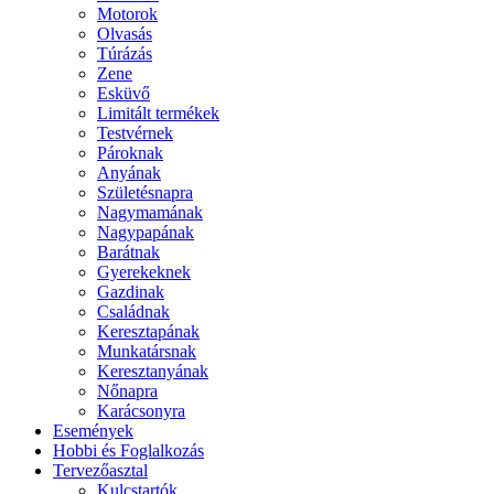
Motorok
Olvasás
Túrázás
Zene
Esküvő
Limitált termékek
Testvérnek
Pároknak
Anyának
Születésnapra
Nagymamának
Nagypapának
Barátnak
Gyerekeknek
Gazdinak
Családnak
Keresztapának
Munkatársnak
Keresztanyának
Nőnapra
Karácsonyra
Események
Hobbi és Foglalkozás
Tervezőasztal
Kulcstartók