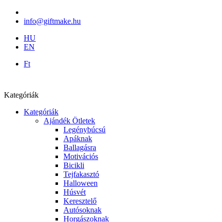
info@giftmake.hu
HU
EN
Ft
Kategóriák
Kategóriák
Ajándék Ötletek
Legénybúcsú
Apáknak
Ballagásra
Motivációs
Bicikli
Tejfakasztó
Halloween
Húsvét
Keresztelő
Autósoknak
Horgászoknak