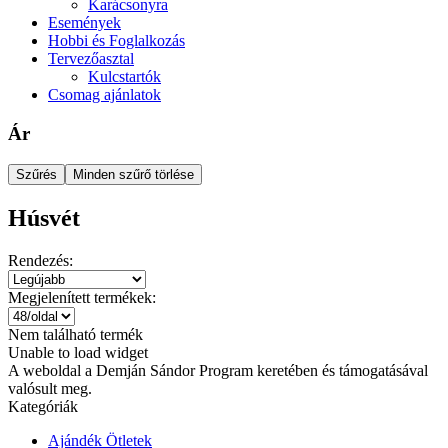
Karácsonyra
Események
Hobbi és Foglalkozás
Tervezőasztal
Kulcstartók
Csomag ajánlatok
Ár
Szűrés
Minden szűrő törlése
Húsvét
Rendezés:
Megjelenített termékek:
Nem található termék
Unable to load widget
A weboldal a Demján Sándor Program keretében és támogatásával
valósult meg.
Kategóriák
Ajándék Ötletek