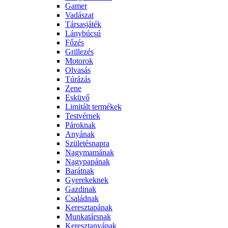
Gamer
Vadászat
Társasjáték
Lánybúcsú
Főzés
Grillezés
Motorok
Olvasás
Túrázás
Zene
Esküvő
Limitált termékek
Testvérnek
Pároknak
Anyának
Születésnapra
Nagymamának
Nagypapának
Barátnak
Gyerekeknek
Gazdinak
Családnak
Keresztapának
Munkatársnak
Keresztanyának