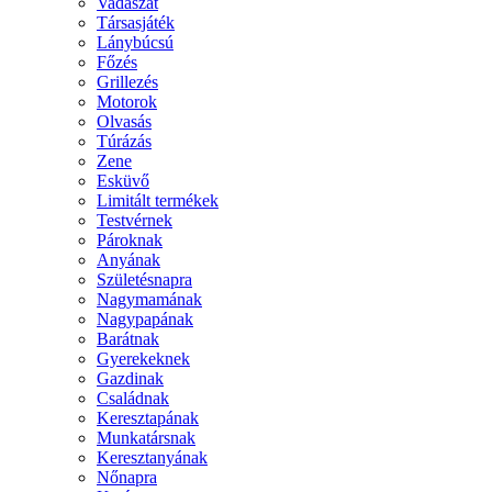
Vadászat
Társasjáték
Lánybúcsú
Főzés
Grillezés
Motorok
Olvasás
Túrázás
Zene
Esküvő
Limitált termékek
Testvérnek
Pároknak
Anyának
Születésnapra
Nagymamának
Nagypapának
Barátnak
Gyerekeknek
Gazdinak
Családnak
Keresztapának
Munkatársnak
Keresztanyának
Nőnapra