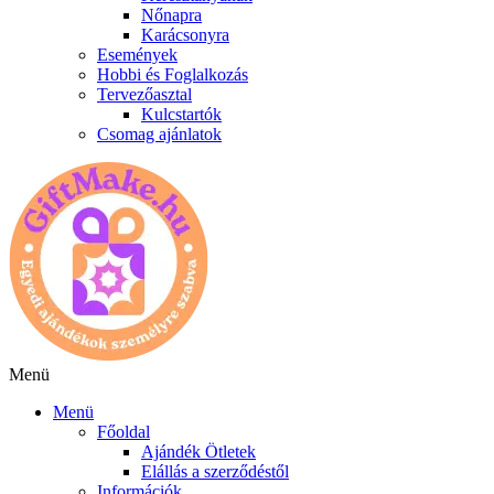
Nőnapra
Karácsonyra
Események
Hobbi és Foglalkozás
Tervezőasztal
Kulcstartók
Csomag ajánlatok
Menü
Menü
Főoldal
Ajándék Ötletek
Elállás a szerződéstől
Információk