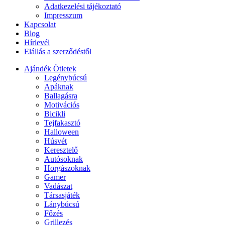
Adatkezelési tájékoztató
Impresszum
Kapcsolat
Blog
Hírlevél
Elállás a szerződéstől
Ajándék Ötletek
Legénybúcsú
Apáknak
Ballagásra
Motivációs
Bicikli
Tejfakasztó
Halloween
Húsvét
Keresztelő
Autósoknak
Horgászoknak
Gamer
Vadászat
Társasjáték
Lánybúcsú
Főzés
Grillezés