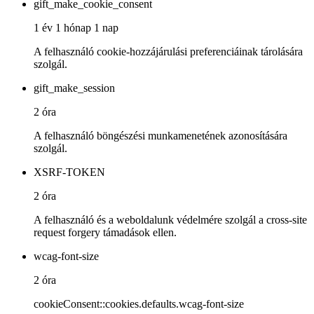
gift_make_cookie_consent
1 év 1 hónap 1 nap
A felhasználó cookie-hozzájárulási preferenciáinak tárolására
szolgál.
gift_make_session
2 óra
A felhasználó böngészési munkamenetének azonosítására
szolgál.
XSRF-TOKEN
2 óra
A felhasználó és a weboldalunk védelmére szolgál a cross-site
request forgery támadások ellen.
wcag-font-size
2 óra
cookieConsent::cookies.defaults.wcag-font-size