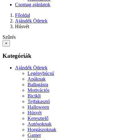
Csomag ajánlatok
Főoldal
Ajándék Ötletek
Húsvét
Szűrés
×
Kategóriák
Ajándék Ötletek
Legénybúcsú
Apáknak
Ballagásra
Motivációs
Bicikli
Tejfakasztó
Halloween
Húsvét
Keresztelő
Autósoknak
Horgászoknak
Gamer