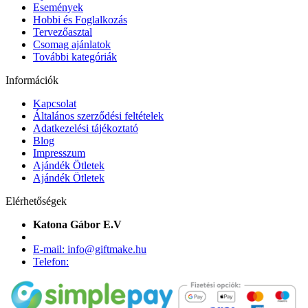
Események
Hobbi és Foglalkozás
Tervezőasztal
Csomag ajánlatok
További kategóriák
Információk
Kapcsolat
Általános szerződési feltételek
Adatkezelési tájékoztató
Blog
Impresszum
Ajándék Ötletek
Ajándék Ötletek
Elérhetőségek
Katona Gábor E.V
E-mail: info@giftmake.hu
Telefon: