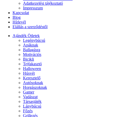
Adatkezelési tájékoztató
Impresszum
Kapcsolat
Blog
Hírlevél
Elállás a szerződéstől
Ajándék Ötletek
Legénybúcsú
Apáknak
Ballagásra
Motivációs
Bicikli
Tejfakasztó
Halloween
Húsvét
Keresztelő
Autósoknak
Horgászoknak
Gamer
Vadászat
Társasjáték
Lánybúcsú
Főzés
Grillezés