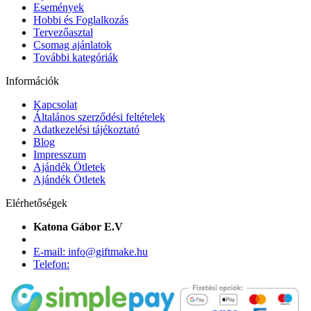
Események
Hobbi és Foglalkozás
Tervezőasztal
Csomag ajánlatok
További kategóriák
Információk
Kapcsolat
Általános szerződési feltételek
Adatkezelési tájékoztató
Blog
Impresszum
Ajándék Ötletek
Ajándék Ötletek
Elérhetőségek
Katona Gábor E.V
E-mail: info@giftmake.hu
Telefon: