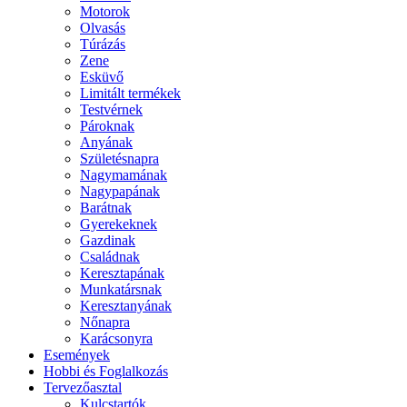
Motorok
Olvasás
Túrázás
Zene
Esküvő
Limitált termékek
Testvérnek
Pároknak
Anyának
Születésnapra
Nagymamának
Nagypapának
Barátnak
Gyerekeknek
Gazdinak
Családnak
Keresztapának
Munkatársnak
Keresztanyának
Nőnapra
Karácsonyra
Események
Hobbi és Foglalkozás
Tervezőasztal
Kulcstartók