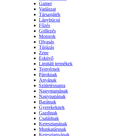
Gamer
Vadászat
Társasjáték
Lánybúcsú
Főzés
Grillezés
Motorok
Olvasás
Túrázás
Zene
Esküvő
Limitált termékek
Testvérnek
Pároknak
Anyának
Születésnapra
Nagymamának
Nagypapának
Barátnak
Gyerekeknek
Gazdinak
Családnak
Keresztapának
Munkatársnak
Keresztanyának