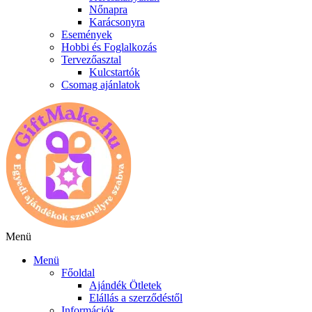
Nőnapra
Karácsonyra
Események
Hobbi és Foglalkozás
Tervezőasztal
Kulcstartók
Csomag ajánlatok
Menü
Menü
Főoldal
Ajándék Ötletek
Elállás a szerződéstől
Információk