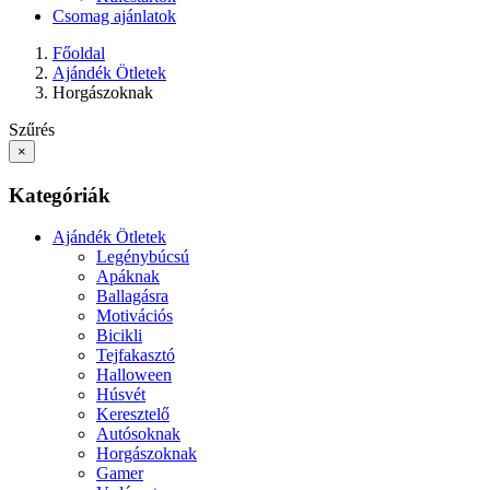
Csomag ajánlatok
Főoldal
Ajándék Ötletek
Horgászoknak
Szűrés
×
Kategóriák
Ajándék Ötletek
Legénybúcsú
Apáknak
Ballagásra
Motivációs
Bicikli
Tejfakasztó
Halloween
Húsvét
Keresztelő
Autósoknak
Horgászoknak
Gamer