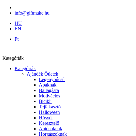
info@giftmake.hu
HU
EN
Ft
Kategóriák
Kategóriák
Ajándék Ötletek
Legénybúcsú
Apáknak
Ballagásra
Motivációs
Bicikli
Tejfakasztó
Halloween
Húsvét
Keresztelő
Autósoknak
Horgászoknak