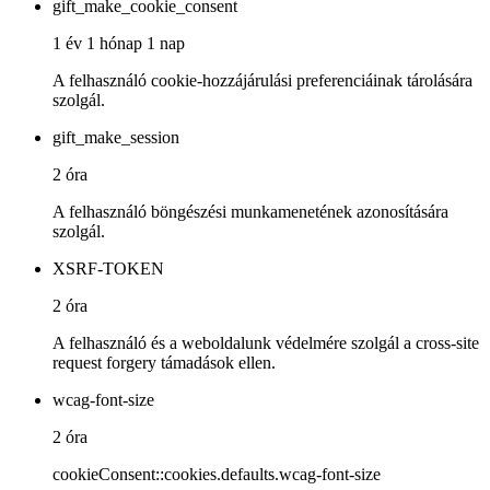
gift_make_cookie_consent
1 év 1 hónap 1 nap
A felhasználó cookie-hozzájárulási preferenciáinak tárolására
szolgál.
gift_make_session
2 óra
A felhasználó böngészési munkamenetének azonosítására
szolgál.
XSRF-TOKEN
2 óra
A felhasználó és a weboldalunk védelmére szolgál a cross-site
request forgery támadások ellen.
wcag-font-size
2 óra
cookieConsent::cookies.defaults.wcag-font-size