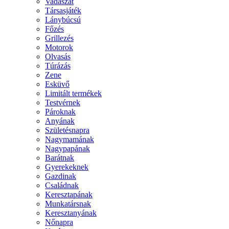
Vadászat
Társasjáték
Lánybúcsú
Főzés
Grillezés
Motorok
Olvasás
Túrázás
Zene
Esküvő
Limitált termékek
Testvérnek
Pároknak
Anyának
Születésnapra
Nagymamának
Nagypapának
Barátnak
Gyerekeknek
Gazdinak
Családnak
Keresztapának
Munkatársnak
Keresztanyának
Nőnapra