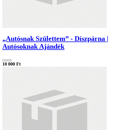
„Autósnak Születtem” - Díszpárna |
Autósoknak Ajándék
10 000 Ft