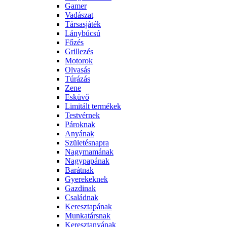
Gamer
Vadászat
Társasjáték
Lánybúcsú
Főzés
Grillezés
Motorok
Olvasás
Túrázás
Zene
Esküvő
Limitált termékek
Testvérnek
Pároknak
Anyának
Születésnapra
Nagymamának
Nagypapának
Barátnak
Gyerekeknek
Gazdinak
Családnak
Keresztapának
Munkatársnak
Keresztanyának