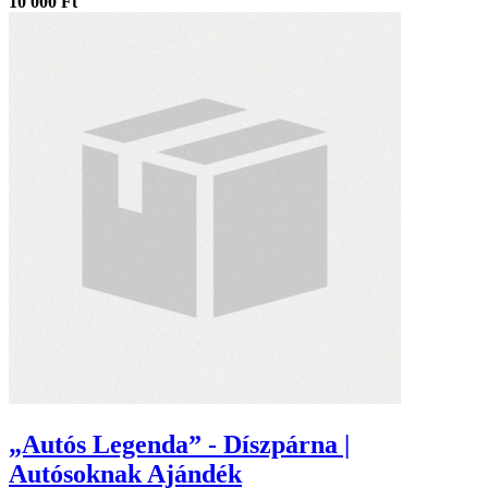
10 000 Ft
„Autós Legenda” - Díszpárna |
Autósoknak Ajándék