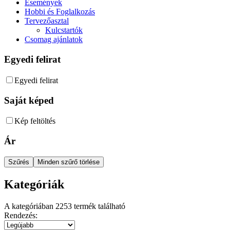
Események
Hobbi és Foglalkozás
Tervezőasztal
Kulcstartók
Csomag ajánlatok
Egyedi felirat
Egyedi felirat
Saját képed
Kép feltöltés
Ár
Szűrés
Minden szűrő törlése
Kategóriák
A kategóriában
2253
termék található
Rendezés: