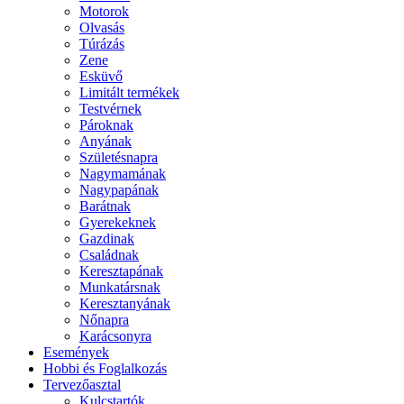
Motorok
Olvasás
Túrázás
Zene
Esküvő
Limitált termékek
Testvérnek
Pároknak
Anyának
Születésnapra
Nagymamának
Nagypapának
Barátnak
Gyerekeknek
Gazdinak
Családnak
Keresztapának
Munkatársnak
Keresztanyának
Nőnapra
Karácsonyra
Események
Hobbi és Foglalkozás
Tervezőasztal
Kulcstartók