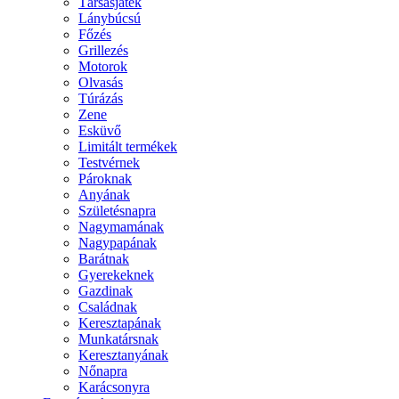
Társasjáték
Lánybúcsú
Főzés
Grillezés
Motorok
Olvasás
Túrázás
Zene
Esküvő
Limitált termékek
Testvérnek
Pároknak
Anyának
Születésnapra
Nagymamának
Nagypapának
Barátnak
Gyerekeknek
Gazdinak
Családnak
Keresztapának
Munkatársnak
Keresztanyának
Nőnapra
Karácsonyra