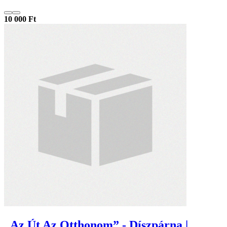
10 000 Ft
„Az Út Az Otthonom” - Díszpárna |