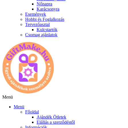
Nőnapra
Karácsonyra
Események
Hobbi és Foglalkozás
Tervezőasztal
Kulcstartók
Csomag ajánlatok
Menü
Menü
Főoldal
Ajándék Ötletek
Elállás a szerződéstől
Információk