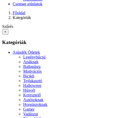
Csomag ajánlatok
Főoldal
Kategóriák
Szűrés
×
Kategóriák
Ajándék Ötletek
Legénybúcsú
Apáknak
Ballagásra
Motivációs
Bicikli
Tejfakasztó
Halloween
Húsvét
Keresztelő
Autósoknak
Horgászoknak
Gamer
Vadászat