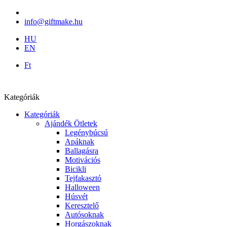
info@giftmake.hu
HU
EN
Ft
Kategóriák
Kategóriák
Ajándék Ötletek
Legénybúcsú
Apáknak
Ballagásra
Motivációs
Bicikli
Tejfakasztó
Halloween
Húsvét
Keresztelő
Autósoknak
Horgászoknak