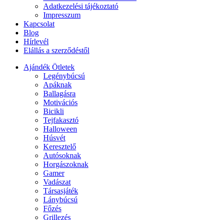
Adatkezelési tájékoztató
Impresszum
Kapcsolat
Blog
Hírlevél
Elállás a szerződéstől
Ajándék Ötletek
Legénybúcsú
Apáknak
Ballagásra
Motivációs
Bicikli
Tejfakasztó
Halloween
Húsvét
Keresztelő
Autósoknak
Horgászoknak
Gamer
Vadászat
Társasjáték
Lánybúcsú
Főzés
Grillezés