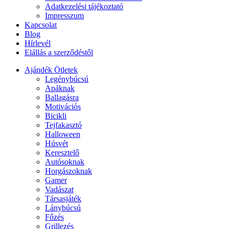
Adatkezelési tájékoztató
Impresszum
Kapcsolat
Blog
Hírlevél
Elállás a szerződéstől
Ajándék Ötletek
Legénybúcsú
Apáknak
Ballagásra
Motivációs
Bicikli
Tejfakasztó
Halloween
Húsvét
Keresztelő
Autósoknak
Horgászoknak
Gamer
Vadászat
Társasjáték
Lánybúcsú
Főzés
Grillezés