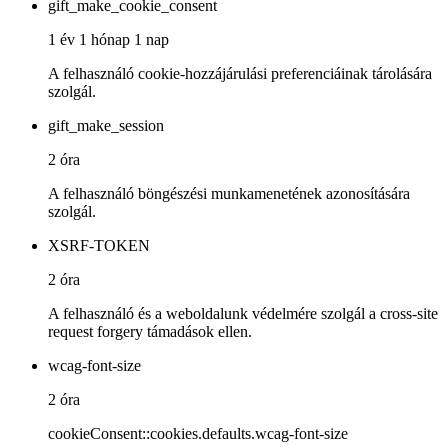
gift_make_cookie_consent
1 év 1 hónap 1 nap
A felhasználó cookie-hozzájárulási preferenciáinak tárolására
szolgál.
gift_make_session
2 óra
A felhasználó böngészési munkamenetének azonosítására
szolgál.
XSRF-TOKEN
2 óra
A felhasználó és a weboldalunk védelmére szolgál a cross-site
request forgery támadások ellen.
wcag-font-size
2 óra
cookieConsent::cookies.defaults.wcag-font-size