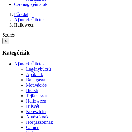
Csomag ajánlatok
Főoldal
Ajándék Ötletek
Halloween
Szűrés
×
Kategóriák
Ajándék Ötletek
Legénybúcsú
Apáknak
Ballagásra
Motivációs
Bicikli
Tejfakasztó
Halloween
Húsvét
Keresztelő
Autósoknak
Horgászoknak
Gamer