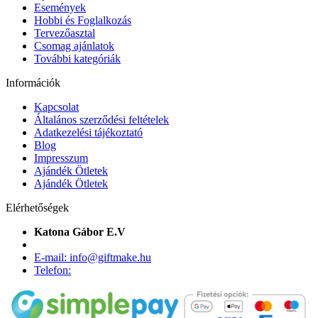
Események
Hobbi és Foglalkozás
Tervezőasztal
Csomag ajánlatok
További kategóriák
Információk
Kapcsolat
Általános szerződési feltételek
Adatkezelési tájékoztató
Blog
Impresszum
Ajándék Ötletek
Ajándék Ötletek
Elérhetőségek
Katona Gábor E.V
E-mail: info@giftmake.hu
Telefon: