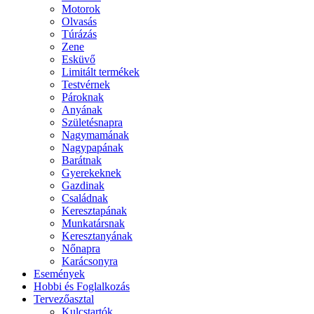
Motorok
Olvasás
Túrázás
Zene
Esküvő
Limitált termékek
Testvérnek
Pároknak
Anyának
Születésnapra
Nagymamának
Nagypapának
Barátnak
Gyerekeknek
Gazdinak
Családnak
Keresztapának
Munkatársnak
Keresztanyának
Nőnapra
Karácsonyra
Események
Hobbi és Foglalkozás
Tervezőasztal
Kulcstartók