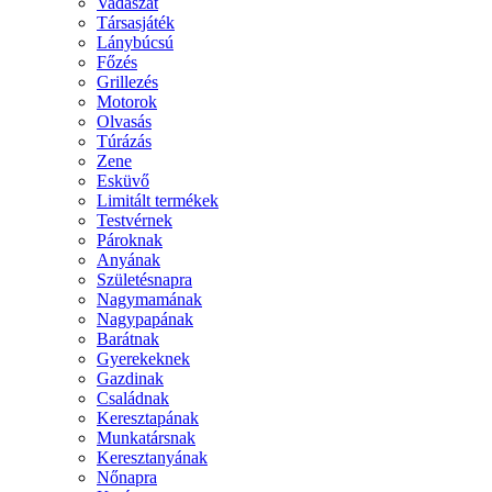
Vadászat
Társasjáték
Lánybúcsú
Főzés
Grillezés
Motorok
Olvasás
Túrázás
Zene
Esküvő
Limitált termékek
Testvérnek
Pároknak
Anyának
Születésnapra
Nagymamának
Nagypapának
Barátnak
Gyerekeknek
Gazdinak
Családnak
Keresztapának
Munkatársnak
Keresztanyának
Nőnapra