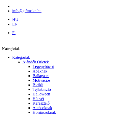
info@giftmake.hu
HU
EN
Ft
Kategóriák
Kategóriák
Ajándék Ötletek
Legénybúcsú
Apáknak
Ballagásra
Motivációs
Bicikli
Tejfakasztó
Halloween
Húsvét
Keresztelő
Autósoknak
Horgászoknak