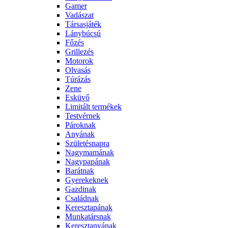
Gamer
Vadászat
Társasjáték
Lánybúcsú
Főzés
Grillezés
Motorok
Olvasás
Túrázás
Zene
Esküvő
Limitált termékek
Testvérnek
Pároknak
Anyának
Születésnapra
Nagymamának
Nagypapának
Barátnak
Gyerekeknek
Gazdinak
Családnak
Keresztapának
Munkatársnak
Keresztanyának