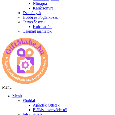
Nőnapra
Karácsonyra
Események
Hobbi és Foglalkozás
Tervezőasztal
Kulcstartók
Csomag ajánlatok
Menü
Menü
Főoldal
Ajándék Ötletek
Elállás a szerződéstől
Információk