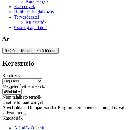
Karácsonyra
Események
Hobbi és Foglalkozás
Tervezőasztal
Kulcstartók
Csomag ajánlatok
Ár
Szűrés
Minden szűrő törlése
Keresztelő
Rendezés:
Megjelenített termékek:
Nem található termék
Unable to load widget
A weboldal a Demján Sándor Program keretében és támogatásával
valósult meg.
Kategóriák
Ajándék Ötletek