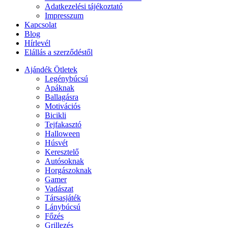
Adatkezelési tájékoztató
Impresszum
Kapcsolat
Blog
Hírlevél
Elállás a szerződéstől
Ajándék Ötletek
Legénybúcsú
Apáknak
Ballagásra
Motivációs
Bicikli
Tejfakasztó
Halloween
Húsvét
Keresztelő
Autósoknak
Horgászoknak
Gamer
Vadászat
Társasjáték
Lánybúcsú
Főzés
Grillezés