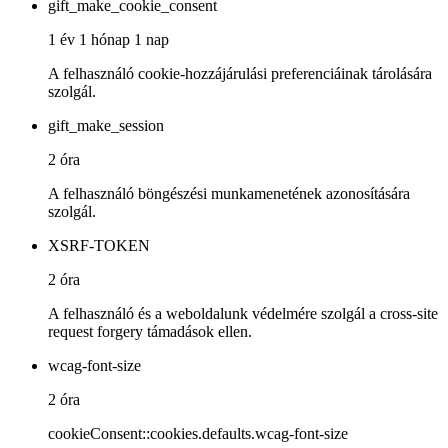
gift_make_cookie_consent
1 év 1 hónap 1 nap
A felhasználó cookie-hozzájárulási preferenciáinak tárolására
szolgál.
gift_make_session
2 óra
A felhasználó böngészési munkamenetének azonosítására
szolgál.
XSRF-TOKEN
2 óra
A felhasználó és a weboldalunk védelmére szolgál a cross-site
request forgery támadások ellen.
wcag-font-size
2 óra
cookieConsent::cookies.defaults.wcag-font-size