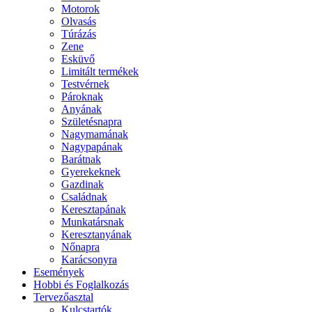
Motorok
Olvasás
Túrázás
Zene
Esküvő
Limitált termékek
Testvérnek
Pároknak
Anyának
Születésnapra
Nagymamának
Nagypapának
Barátnak
Gyerekeknek
Gazdinak
Családnak
Keresztapának
Munkatársnak
Keresztanyának
Nőnapra
Karácsonyra
Események
Hobbi és Foglalkozás
Tervezőasztal
Kulcstartók