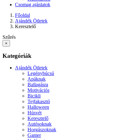
Csomag ajánlatok
Főoldal
Ajándék Ötletek
Keresztelő
Szűrés
×
Kategóriák
Ajándék Ötletek
Legénybúcsú
Apáknak
Ballagásra
Motivációs
Bicikli
Tejfakasztó
Halloween
Húsvét
Keresztelő
Autósoknak
Horgászoknak
Gamer