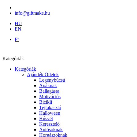
info@giftmake.hu
HU
EN
Ft
Kategóriák
Kategóriák
Ajándék Ötletek
Legénybúcsú
Apáknak
Ballagásra
Motivációs
Bicikli
Tejfakasztó
Halloween
Húsvét
Keresztelő
Autósoknak
Horgászoknak