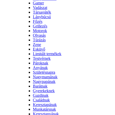
Gamer
Vadászat
Társasjáték
Lánybúcsú
Főzés
Grillezés
Motorok
Olvasás
Túrázás
Zene
Esküvő
Limitált termékek
Testvérnek
Pároknak
Anyának
Születésnapra
Nagymamának
Nagypapának
Barátnak
Gyerekeknek
Gazdinak
Családnak
Keresztapának
Munkatársnak
Keresztanyának