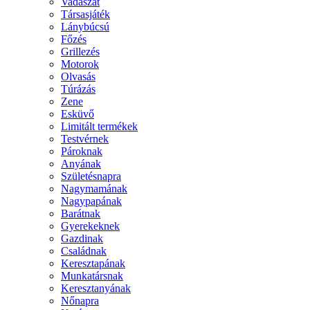
Vadászat
Társasjáték
Lánybúcsú
Főzés
Grillezés
Motorok
Olvasás
Túrázás
Zene
Esküvő
Limitált termékek
Testvérnek
Pároknak
Anyának
Születésnapra
Nagymamának
Nagypapának
Barátnak
Gyerekeknek
Gazdinak
Családnak
Keresztapának
Munkatársnak
Keresztanyának
Nőnapra