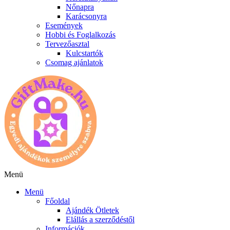
Nőnapra
Karácsonyra
Események
Hobbi és Foglalkozás
Tervezőasztal
Kulcstartók
Csomag ajánlatok
Menü
Menü
Főoldal
Ajándék Ötletek
Elállás a szerződéstől
Információk