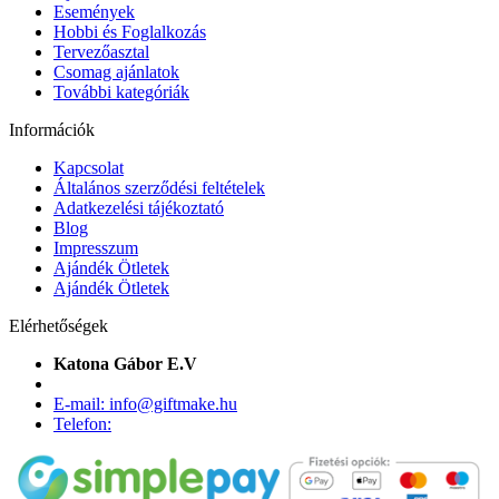
Események
Hobbi és Foglalkozás
Tervezőasztal
Csomag ajánlatok
További kategóriák
Információk
Kapcsolat
Általános szerződési feltételek
Adatkezelési tájékoztató
Blog
Impresszum
Ajándék Ötletek
Ajándék Ötletek
Elérhetőségek
Katona Gábor E.V
E-mail: info@giftmake.hu
Telefon: