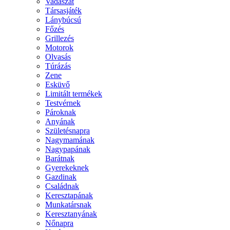
Vadászat
Társasjáték
Lánybúcsú
Főzés
Grillezés
Motorok
Olvasás
Túrázás
Zene
Esküvő
Limitált termékek
Testvérnek
Pároknak
Anyának
Születésnapra
Nagymamának
Nagypapának
Barátnak
Gyerekeknek
Gazdinak
Családnak
Keresztapának
Munkatársnak
Keresztanyának
Nőnapra