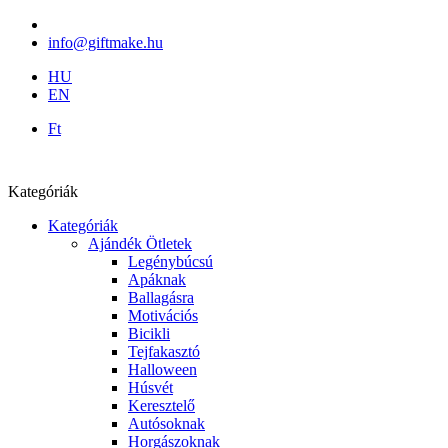
info@giftmake.hu
HU
EN
Ft
Kategóriák
Kategóriák
Ajándék Ötletek
Legénybúcsú
Apáknak
Ballagásra
Motivációs
Bicikli
Tejfakasztó
Halloween
Húsvét
Keresztelő
Autósoknak
Horgászoknak