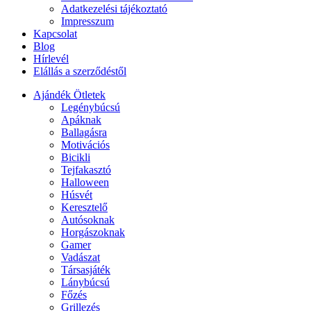
Adatkezelési tájékoztató
Impresszum
Kapcsolat
Blog
Hírlevél
Elállás a szerződéstől
Ajándék Ötletek
Legénybúcsú
Apáknak
Ballagásra
Motivációs
Bicikli
Tejfakasztó
Halloween
Húsvét
Keresztelő
Autósoknak
Horgászoknak
Gamer
Vadászat
Társasjáték
Lánybúcsú
Főzés
Grillezés