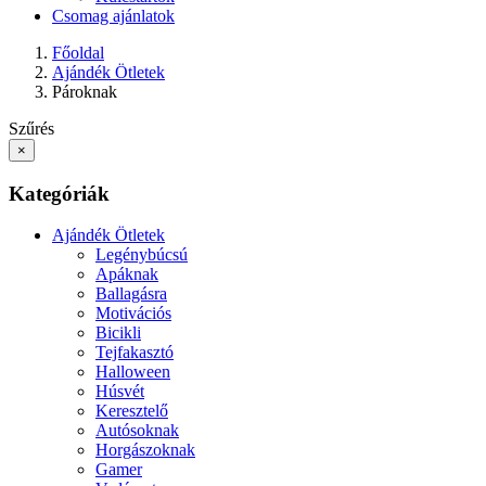
Csomag ajánlatok
Főoldal
Ajándék Ötletek
Pároknak
Szűrés
×
Kategóriák
Ajándék Ötletek
Legénybúcsú
Apáknak
Ballagásra
Motivációs
Bicikli
Tejfakasztó
Halloween
Húsvét
Keresztelő
Autósoknak
Horgászoknak
Gamer