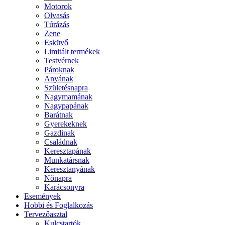
Motorok
Olvasás
Túrázás
Zene
Esküvő
Limitált termékek
Testvérnek
Pároknak
Anyának
Születésnapra
Nagymamának
Nagypapának
Barátnak
Gyerekeknek
Gazdinak
Családnak
Keresztapának
Munkatársnak
Keresztanyának
Nőnapra
Karácsonyra
Események
Hobbi és Foglalkozás
Tervezőasztal
Kulcstartók