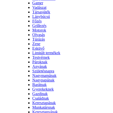
Gamer
Vadászat
Társasjáték
Lánybúcsú
Főzés
Grillezés
Motorok
Olvasás
Túrázás
Zene
Esküvő
Limitált termékek
Testvérnek
Pároknak
Anyának
Születésnapra
Nagymamának
Nagypapának
Barátnak
Gyerekeknek
Gazdinak
Családnak
Keresztapának
Munkatársnak
Keresztanyának