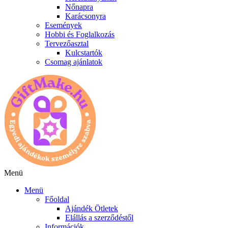
Nőnapra
Karácsonyra
Események
Hobbi és Foglalkozás
Tervezőasztal
Kulcstartók
Csomag ajánlatok
Menü
Menü
Főoldal
Ajándék Ötletek
Elállás a szerződéstől
Információk