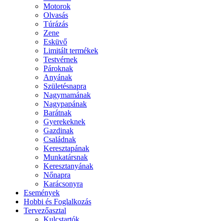
Motorok
Olvasás
Túrázás
Zene
Esküvő
Limitált termékek
Testvérnek
Pároknak
Anyának
Születésnapra
Nagymamának
Nagypapának
Barátnak
Gyerekeknek
Gazdinak
Családnak
Keresztapának
Munkatársnak
Keresztanyának
Nőnapra
Karácsonyra
Események
Hobbi és Foglalkozás
Tervezőasztal
Kulcstartók