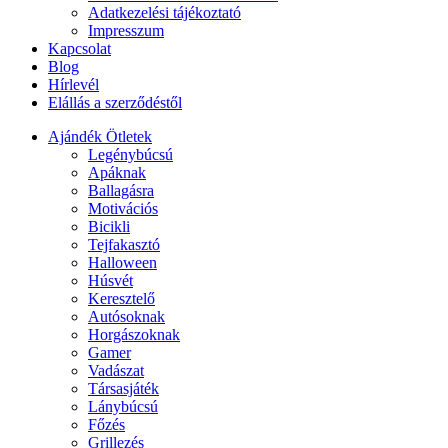
Adatkezelési tájékoztató
Impresszum
Kapcsolat
Blog
Hírlevél
Elállás a szerződéstől
Ajándék Ötletek
Legénybúcsú
Apáknak
Ballagásra
Motivációs
Bicikli
Tejfakasztó
Halloween
Húsvét
Keresztelő
Autósoknak
Horgászoknak
Gamer
Vadászat
Társasjáték
Lánybúcsú
Főzés
Grillezés