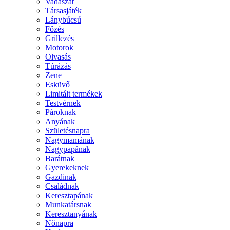
Vadászat
Társasjáték
Lánybúcsú
Főzés
Grillezés
Motorok
Olvasás
Túrázás
Zene
Esküvő
Limitált termékek
Testvérnek
Pároknak
Anyának
Születésnapra
Nagymamának
Nagypapának
Barátnak
Gyerekeknek
Gazdinak
Családnak
Keresztapának
Munkatársnak
Keresztanyának
Nőnapra