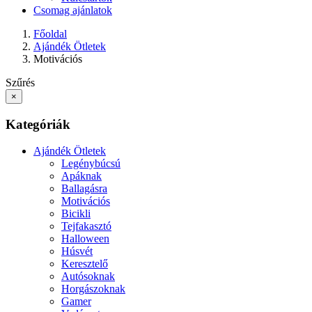
Csomag ajánlatok
Főoldal
Ajándék Ötletek
Motivációs
Szűrés
×
Kategóriák
Ajándék Ötletek
Legénybúcsú
Apáknak
Ballagásra
Motivációs
Bicikli
Tejfakasztó
Halloween
Húsvét
Keresztelő
Autósoknak
Horgászoknak
Gamer