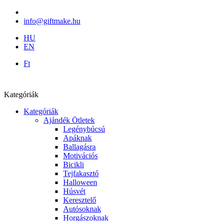
info@giftmake.hu
HU
EN
Ft
Kategóriák
Kategóriák
Ajándék Ötletek
Legénybúcsú
Apáknak
Ballagásra
Motivációs
Bicikli
Tejfakasztó
Halloween
Húsvét
Keresztelő
Autósoknak
Horgászoknak