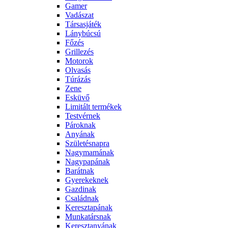
Gamer
Vadászat
Társasjáték
Lánybúcsú
Főzés
Grillezés
Motorok
Olvasás
Túrázás
Zene
Esküvő
Limitált termékek
Testvérnek
Pároknak
Anyának
Születésnapra
Nagymamának
Nagypapának
Barátnak
Gyerekeknek
Gazdinak
Családnak
Keresztapának
Munkatársnak
Keresztanyának