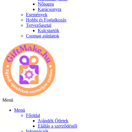
Nőnapra
Karácsonyra
Események
Hobbi és Foglalkozás
Tervezőasztal
Kulcstartók
Csomag ajánlatok
Menü
Menü
Főoldal
Ajándék Ötletek
Elállás a szerződéstől
Információk