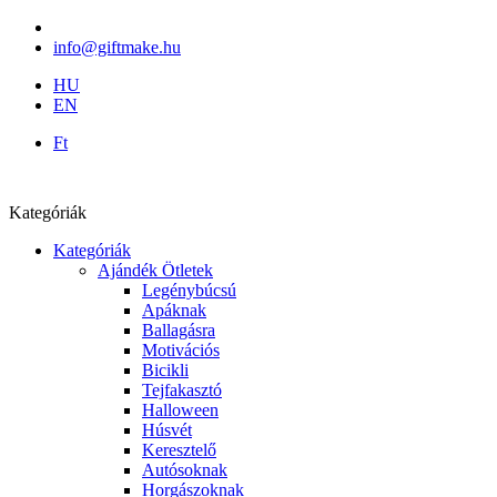
info@giftmake.hu
HU
EN
Ft
Kategóriák
Kategóriák
Ajándék Ötletek
Legénybúcsú
Apáknak
Ballagásra
Motivációs
Bicikli
Tejfakasztó
Halloween
Húsvét
Keresztelő
Autósoknak
Horgászoknak