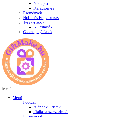
Nőnapra
Karácsonyra
Események
Hobbi és Foglalkozás
Tervezőasztal
Kulcstartók
Csomag ajánlatok
Menü
Menü
Főoldal
Ajándék Ötletek
Elállás a szerződéstől
Információk