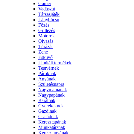
Gamer
Vadászat
Társasjáték
Lánybúcsú
Főzés
Grillezés
Motorok
Olvasás
Túrázás
Zene
Esküvő
Limitált termékek
Testvérnek
Pároknak
Anyának
Születésnapra
Nagymamának
Nagypapának
Barátnak
Gyerekeknek
Gazdinak
Családnak
Keresztapának
Munkatársnak
Keresztanyának