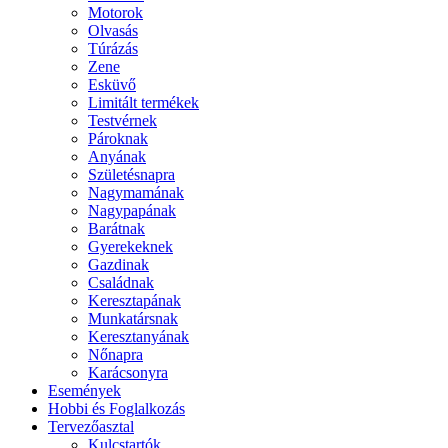
Motorok
Olvasás
Túrázás
Zene
Esküvő
Limitált termékek
Testvérnek
Pároknak
Anyának
Születésnapra
Nagymamának
Nagypapának
Barátnak
Gyerekeknek
Gazdinak
Családnak
Keresztapának
Munkatársnak
Keresztanyának
Nőnapra
Karácsonyra
Események
Hobbi és Foglalkozás
Tervezőasztal
Kulcstartók