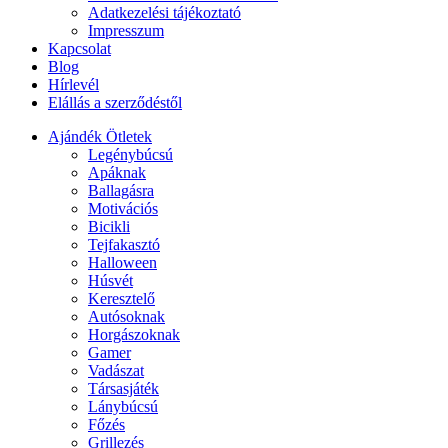
Adatkezelési tájékoztató
Impresszum
Kapcsolat
Blog
Hírlevél
Elállás a szerződéstől
Ajándék Ötletek
Legénybúcsú
Apáknak
Ballagásra
Motivációs
Bicikli
Tejfakasztó
Halloween
Húsvét
Keresztelő
Autósoknak
Horgászoknak
Gamer
Vadászat
Társasjáték
Lánybúcsú
Főzés
Grillezés