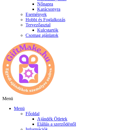
Nőnapra
Karácsonyra
Események
Hobbi és Foglalkozás
Tervezőasztal
Kulcstartók
Csomag ajánlatok
Menü
Menü
Főoldal
Ajándék Ötletek
Elállás a szerződéstől
Információk