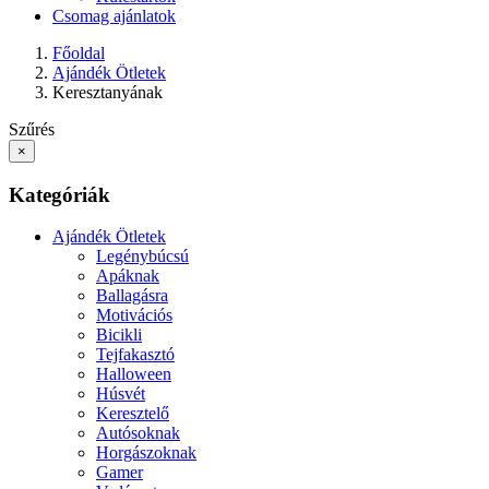
Csomag ajánlatok
Főoldal
Ajándék Ötletek
Keresztanyának
Szűrés
×
Kategóriák
Ajándék Ötletek
Legénybúcsú
Apáknak
Ballagásra
Motivációs
Bicikli
Tejfakasztó
Halloween
Húsvét
Keresztelő
Autósoknak
Horgászoknak
Gamer