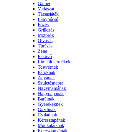
Gamer
Vadászat
Társasjáték
Lánybúcsú
Főzés
Grillezés
Motorok
Olvasás
Túrázás
Zene
Esküvő
Limitált termékek
Testvérnek
Pároknak
Anyának
Születésnapra
Nagymamának
Nagypapának
Barátnak
Gyerekeknek
Gazdinak
Családnak
Keresztapának
Munkatársnak
Keresztanyának