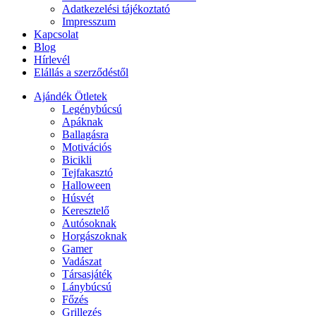
Adatkezelési tájékoztató
Impresszum
Kapcsolat
Blog
Hírlevél
Elállás a szerződéstől
Ajándék Ötletek
Legénybúcsú
Apáknak
Ballagásra
Motivációs
Bicikli
Tejfakasztó
Halloween
Húsvét
Keresztelő
Autósoknak
Horgászoknak
Gamer
Vadászat
Társasjáték
Lánybúcsú
Főzés
Grillezés