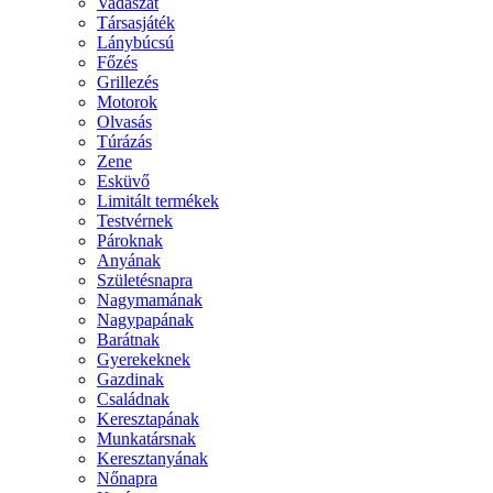
Vadászat
Társasjáték
Lánybúcsú
Főzés
Grillezés
Motorok
Olvasás
Túrázás
Zene
Esküvő
Limitált termékek
Testvérnek
Pároknak
Anyának
Születésnapra
Nagymamának
Nagypapának
Barátnak
Gyerekeknek
Gazdinak
Családnak
Keresztapának
Munkatársnak
Keresztanyának
Nőnapra