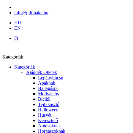
info@giftmake.hu
HU
EN
Ft
Kategóriák
Kategóriák
Ajándék Ötletek
Legénybúcsú
Apáknak
Ballagásra
Motivációs
Bicikli
Tejfakasztó
Halloween
Húsvét
Keresztelő
Autósoknak
Horgászoknak