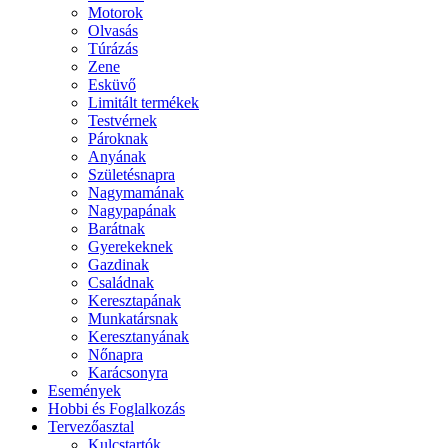
Motorok
Olvasás
Túrázás
Zene
Esküvő
Limitált termékek
Testvérnek
Pároknak
Anyának
Születésnapra
Nagymamának
Nagypapának
Barátnak
Gyerekeknek
Gazdinak
Családnak
Keresztapának
Munkatársnak
Keresztanyának
Nőnapra
Karácsonyra
Események
Hobbi és Foglalkozás
Tervezőasztal
Kulcstartók