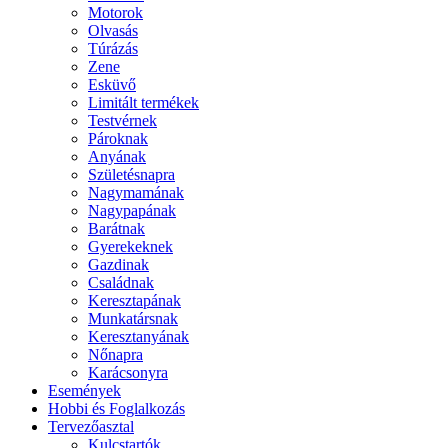
Motorok
Olvasás
Túrázás
Zene
Esküvő
Limitált termékek
Testvérnek
Pároknak
Anyának
Születésnapra
Nagymamának
Nagypapának
Barátnak
Gyerekeknek
Gazdinak
Családnak
Keresztapának
Munkatársnak
Keresztanyának
Nőnapra
Karácsonyra
Események
Hobbi és Foglalkozás
Tervezőasztal
Kulcstartók