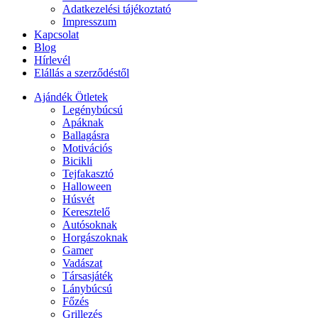
Adatkezelési tájékoztató
Impresszum
Kapcsolat
Blog
Hírlevél
Elállás a szerződéstől
Ajándék Ötletek
Legénybúcsú
Apáknak
Ballagásra
Motivációs
Bicikli
Tejfakasztó
Halloween
Húsvét
Keresztelő
Autósoknak
Horgászoknak
Gamer
Vadászat
Társasjáték
Lánybúcsú
Főzés
Grillezés