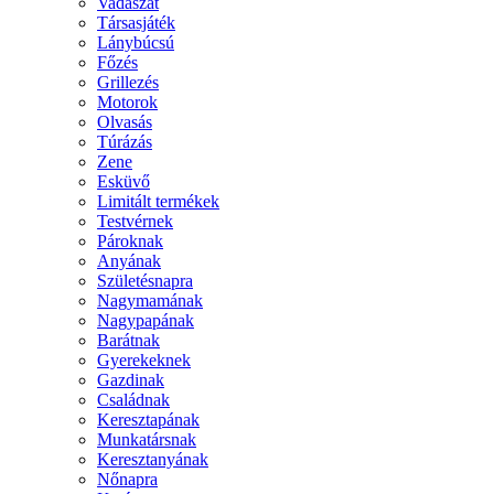
Vadászat
Társasjáték
Lánybúcsú
Főzés
Grillezés
Motorok
Olvasás
Túrázás
Zene
Esküvő
Limitált termékek
Testvérnek
Pároknak
Anyának
Születésnapra
Nagymamának
Nagypapának
Barátnak
Gyerekeknek
Gazdinak
Családnak
Keresztapának
Munkatársnak
Keresztanyának
Nőnapra