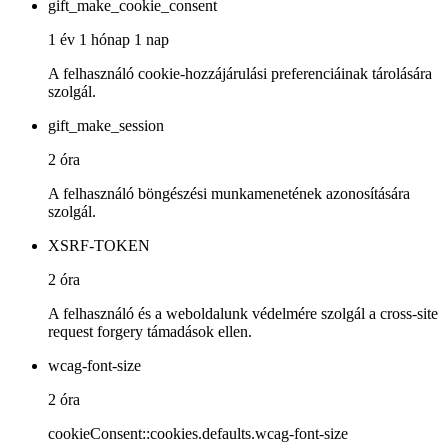
gift_make_cookie_consent
1 év 1 hónap 1 nap
A felhasználó cookie-hozzájárulási preferenciáinak tárolására
szolgál.
gift_make_session
2 óra
A felhasználó böngészési munkamenetének azonosítására
szolgál.
XSRF-TOKEN
2 óra
A felhasználó és a weboldalunk védelmére szolgál a cross-site
request forgery támadások ellen.
wcag-font-size
2 óra
cookieConsent::cookies.defaults.wcag-font-size