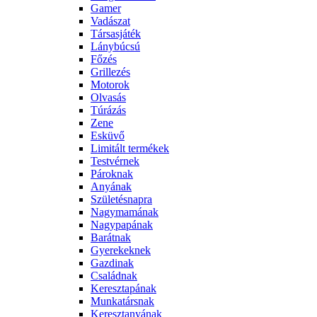
Gamer
Vadászat
Társasjáték
Lánybúcsú
Főzés
Grillezés
Motorok
Olvasás
Túrázás
Zene
Esküvő
Limitált termékek
Testvérnek
Pároknak
Anyának
Születésnapra
Nagymamának
Nagypapának
Barátnak
Gyerekeknek
Gazdinak
Családnak
Keresztapának
Munkatársnak
Keresztanyának