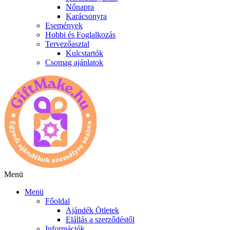
Nőnapra
Karácsonyra
Események
Hobbi és Foglalkozás
Tervezőasztal
Kulcstartók
Csomag ajánlatok
Menü
Menü
Főoldal
Ajándék Ötletek
Elállás a szerződéstől
Információk