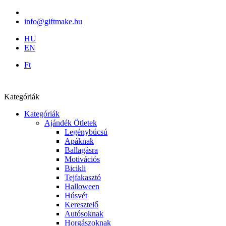
info@giftmake.hu
HU
EN
Ft
Kategóriák
Kategóriák
Ajándék Ötletek
Legénybúcsú
Apáknak
Ballagásra
Motivációs
Bicikli
Tejfakasztó
Halloween
Húsvét
Keresztelő
Autósoknak
Horgászoknak