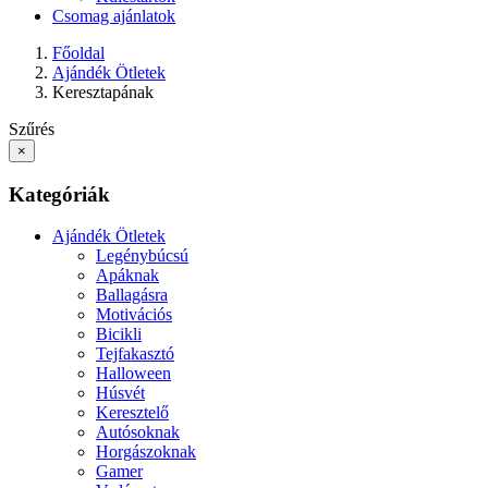
Csomag ajánlatok
Főoldal
Ajándék Ötletek
Keresztapának
Szűrés
×
Kategóriák
Ajándék Ötletek
Legénybúcsú
Apáknak
Ballagásra
Motivációs
Bicikli
Tejfakasztó
Halloween
Húsvét
Keresztelő
Autósoknak
Horgászoknak
Gamer