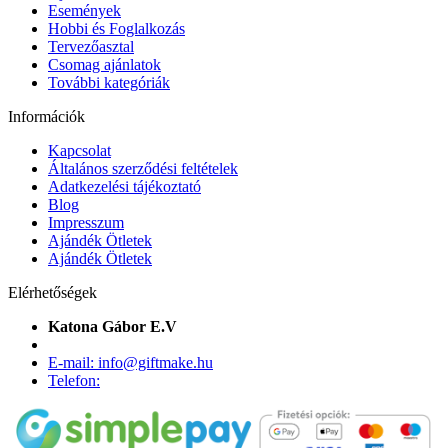
Események
Hobbi és Foglalkozás
Tervezőasztal
Csomag ajánlatok
További kategóriák
Információk
Kapcsolat
Általános szerződési feltételek
Adatkezelési tájékoztató
Blog
Impresszum
Ajándék Ötletek
Ajándék Ötletek
Elérhetőségek
Katona Gábor E.V
E-mail: info@giftmake.hu
Telefon: