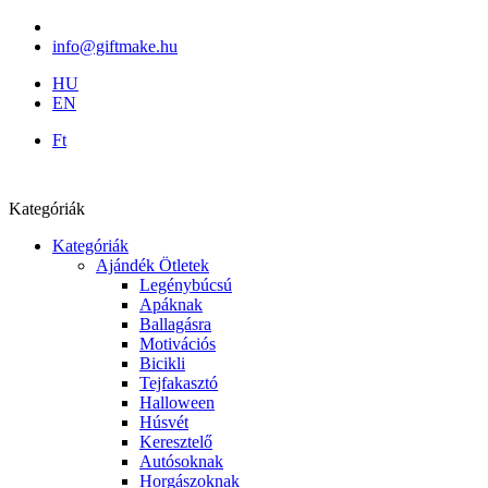
info@giftmake.hu
HU
EN
Ft
Kategóriák
Kategóriák
Ajándék Ötletek
Legénybúcsú
Apáknak
Ballagásra
Motivációs
Bicikli
Tejfakasztó
Halloween
Húsvét
Keresztelő
Autósoknak
Horgászoknak