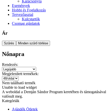
Karácsonyra
Események
Hobbi és Foglalkozás
Tervezőasztal
Kulcstartók
Csomag ajánlatok
Ár
Szűrés
Minden szűrő törlése
Nőnapra
Rendezés:
Megjelenített termékek:
Nem található termék
Unable to load widget
A weboldal a Demján Sándor Program keretében és támogatásával
valósult meg.
Kategóriák
Ajándék Ötletek