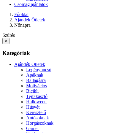
Csomag ajánlatok
Főoldal
Ajándék Ötletek
Nőnapra
Szűrés
×
Kategóriák
Ajándék Ötletek
Legénybúcsú
Apáknak
Ballagásra
Motivációs
Bicikli
Tejfakasztó
Halloween
Húsvét
Keresztelő
Autósoknak
Horgászoknak
Gamer