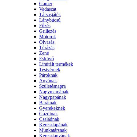
Gamer
Vadászat
Társasjáték
Lánybúcsú
Főzés
Grillezés
Motorok
Olvasás
Túrázás
Zene
Esküvő
Limitált termékek
Testvérnek
Pároknak
Anyának
Születésnapra
Nagymamának
Nagypapának
Barátnak
Gyerekeknek
Gazdinak
Családnak
Keresztapának
Munkatársnak
Keresztanyának