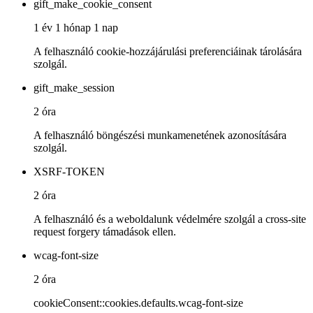
gift_make_cookie_consent
1 év 1 hónap 1 nap
A felhasználó cookie-hozzájárulási preferenciáinak tárolására
szolgál.
gift_make_session
2 óra
A felhasználó böngészési munkamenetének azonosítására
szolgál.
XSRF-TOKEN
2 óra
A felhasználó és a weboldalunk védelmére szolgál a cross-site
request forgery támadások ellen.
wcag-font-size
2 óra
cookieConsent::cookies.defaults.wcag-font-size