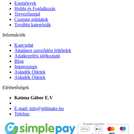
Események
Hobbi és Foglalkozás
Tervezőasztal
Csomag ajánlatok
További kategóriák
Információk
Kapcsolat
Általános szerződési feltételek
Adatkezelési tájékoztató
Blog
Impresszum
Ajándék Ötletek
Ajándék Ötletek
Elérhetőségek
Katona Gábor E.V
E-mail: info@giftmake.hu
Telefon: