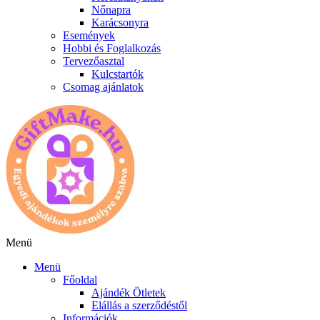
Nőnapra
Karácsonyra
Események
Hobbi és Foglalkozás
Tervezőasztal
Kulcstartók
Csomag ajánlatok
Menü
Menü
Főoldal
Ajándék Ötletek
Elállás a szerződéstől
Információk