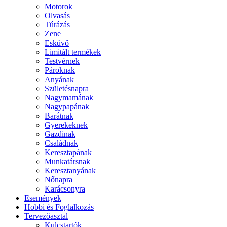
Motorok
Olvasás
Túrázás
Zene
Esküvő
Limitált termékek
Testvérnek
Pároknak
Anyának
Születésnapra
Nagymamának
Nagypapának
Barátnak
Gyerekeknek
Gazdinak
Családnak
Keresztapának
Munkatársnak
Keresztanyának
Nőnapra
Karácsonyra
Események
Hobbi és Foglalkozás
Tervezőasztal
Kulcstartók