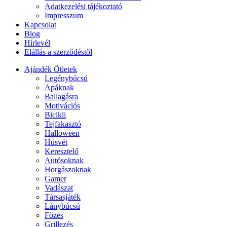
Adatkezelési tájékoztató
Impresszum
Kapcsolat
Blog
Hírlevél
Elállás a szerződéstől
Ajándék Ötletek
Legénybúcsú
Apáknak
Ballagásra
Motivációs
Bicikli
Tejfakasztó
Halloween
Húsvét
Keresztelő
Autósoknak
Horgászoknak
Gamer
Vadászat
Társasjáték
Lánybúcsú
Főzés
Grillezés