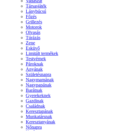
Vadászat
Társasjáték
Lánybúcsú
Főzés
Grillezés
Motorok
Olvasás
Túrázás
Zene
Esküvő
Limitált termékek
Testvérnek
Pároknak
Anyának
Születésnapra
Nagymamának
Nagypapának
Barátnak
Gyerekeknek
Gazdinak
Családnak
Keresztapának
Munkatársnak
Keresztanyának
Nőnapra