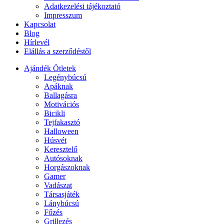
Adatkezelési tájékoztató
Impresszum
Kapcsolat
Blog
Hírlevél
Elállás a szerződéstől
Ajándék Ötletek
Legénybúcsú
Apáknak
Ballagásra
Motivációs
Bicikli
Tejfakasztó
Halloween
Húsvét
Keresztelő
Autósoknak
Horgászoknak
Gamer
Vadászat
Társasjáték
Lánybúcsú
Főzés
Grillezés