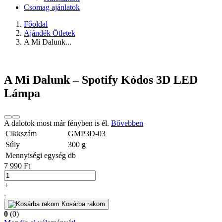
Csomag ajánlatok
Főoldal
Ajándék Ötletek
A Mi Dalunk...
A Mi Dalunk – Spotify Kódos 3D LED
Lámpa
A dalotok most már fényben is él.
Bővebben
Cikkszám
GMP3D-03
Súly
300
g
Mennyiségi egység
db
7 990 Ft
+
-
Kosárba rakom
0
(0)