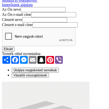
Mondja el véleményét!
Ismerősnek ajánlom
Az Ön neve
Az Ön e-mail címe
Címzett neve
Címzett e-mail címe
Elküld
Termék oldal nyomtatása
Share
Facebook
Messenger
Email
Snapchat
Pinterest
Viber
Utoljára megtekintett termékek
Vásárlói visszajelzések