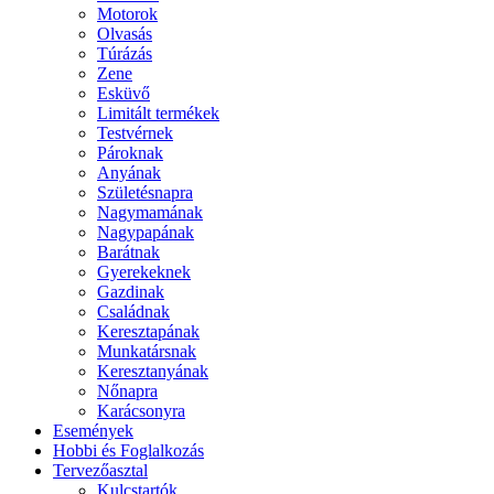
Motorok
Olvasás
Túrázás
Zene
Esküvő
Limitált termékek
Testvérnek
Pároknak
Anyának
Születésnapra
Nagymamának
Nagypapának
Barátnak
Gyerekeknek
Gazdinak
Családnak
Keresztapának
Munkatársnak
Keresztanyának
Nőnapra
Karácsonyra
Események
Hobbi és Foglalkozás
Tervezőasztal
Kulcstartók