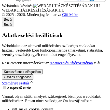
Webáruház készítés
WEBÁRUHÁZKÉSZÍTÉSÁRAK.HU
© 2025 - 2026. Minden jog fenntartva
Gift Make
Bezár
Bezár
Adatkezelési beállítások
Weboldalunk az alapvető működéshez szükséges cookie-kat
használ. Szélesebb körű funkcionalitáshoz (marketing, statisztika,
személyre szabás) egyéb cookie-kat engedélyezhet.
Részletesebb információkat az
Adatkezelési tájékoztatóban
talál.
Kötelező sütik elfogadása
Összes elfogadása
Személyre szabás
Alapvető sütik
Vannak olyan sütik, amelyek szükségesek bizonyos weboldalak
működéséhez. Emiatt nincs szükség az Ön hozzájárulására.
gift_make_cookie_consent