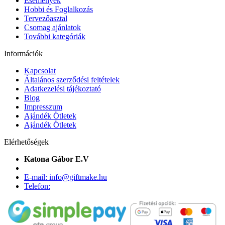
Események
Hobbi és Foglalkozás
Tervezőasztal
Csomag ajánlatok
További kategóriák
Információk
Kapcsolat
Általános szerződési feltételek
Adatkezelési tájékoztató
Blog
Impresszum
Ajándék Ötletek
Ajándék Ötletek
Elérhetőségek
Katona Gábor E.V
E-mail: info@giftmake.hu
Telefon: