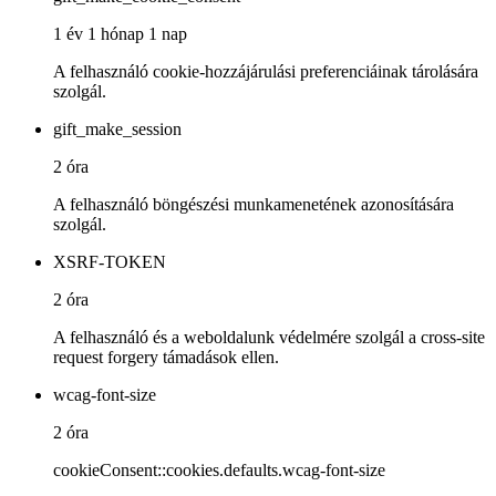
1 év 1 hónap 1 nap
A felhasználó cookie-hozzájárulási preferenciáinak tárolására
szolgál.
gift_make_session
2 óra
A felhasználó böngészési munkamenetének azonosítására
szolgál.
XSRF-TOKEN
2 óra
A felhasználó és a weboldalunk védelmére szolgál a cross-site
request forgery támadások ellen.
wcag-font-size
2 óra
cookieConsent::cookies.defaults.wcag-font-size