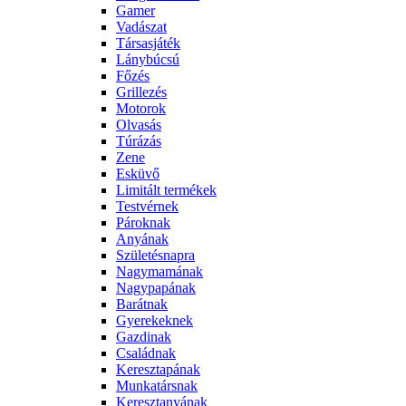
Gamer
Vadászat
Társasjáték
Lánybúcsú
Főzés
Grillezés
Motorok
Olvasás
Túrázás
Zene
Esküvő
Limitált termékek
Testvérnek
Pároknak
Anyának
Születésnapra
Nagymamának
Nagypapának
Barátnak
Gyerekeknek
Gazdinak
Családnak
Keresztapának
Munkatársnak
Keresztanyának