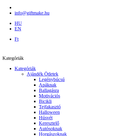
info@giftmake.hu
HU
EN
Ft
Kategóriák
Kategóriák
Ajándék Ötletek
Legénybúcsú
Apáknak
Ballagásra
Motivációs
Bicikli
Tejfakasztó
Halloween
Húsvét
Keresztelő
Autósoknak
Horgászoknak