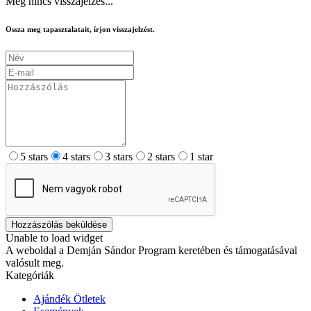
Még nincs visszajelzés...
Ossza meg tapasztalatait, írjon visszajelzést.
5 stars
4 stars
3 stars
2 stars
1 star
Hozzászólás beküldése
Unable to load widget
A weboldal a Demján Sándor Program keretében és támogatásával
valósult meg.
Kategóriák
Ajándék Ötletek