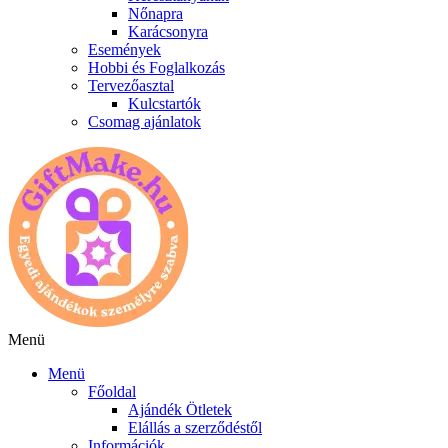
Nőnapra
Karácsonyra
Események
Hobbi és Foglalkozás
Tervezőasztal
Kulcstartók
Csomag ajánlatok
Menü
Menü
Főoldal
Ajándék Ötletek
Elállás a szerződéstől
Információk