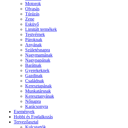
Motorok
Olvasás
Túrázás
Zene
Esküvő
Limitált termékek
Testvérnek
Pároknak
Anyának
Születésnapra
Nagymamának
Nagypapának
Barátnak
Gyerekeknek
Gazdinak
Családnak
Keresztapának
Munkatársnak
Keresztanyának
Nőnapra
Karácsonyra
Események
Hobbi és Foglalkozás
Tervezőasztal
Kulcstartók