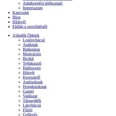
Adatkezelési tájékoztató
Impresszum
Kapcsolat
Blog
Hírlevél
Elállás a szerződéstől
Ajándék Ötletek
Legénybúcsú
Apáknak
Ballagásra
Motivációs
Bicikli
Tejfakasztó
Halloween
Húsvét
Keresztelő
Autósoknak
Horgászoknak
Gamer
Vadászat
Társasjáték
Lánybúcsú
Főzés
Grillezés