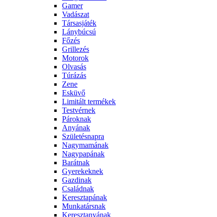
Gamer
Vadászat
Társasjáték
Lánybúcsú
Főzés
Grillezés
Motorok
Olvasás
Túrázás
Zene
Esküvő
Limitált termékek
Testvérnek
Pároknak
Anyának
Születésnapra
Nagymamának
Nagypapának
Barátnak
Gyerekeknek
Gazdinak
Családnak
Keresztapának
Munkatársnak
Keresztanyának