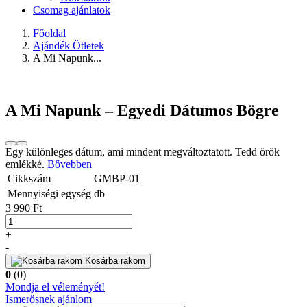
Csomag ajánlatok
Főoldal
Ajándék Ötletek
A Mi Napunk...
A Mi Napunk – Egyedi Dátumos Bögre
Egy különleges dátum, ami mindent megváltoztatott. Tedd örök
emlékké.
Bővebben
Cikkszám
GMBP-01
Mennyiségi egység
db
3 990 Ft
+
-
Kosárba rakom
0
(0)
Mondja el véleményét!
Ismerősnek ajánlom