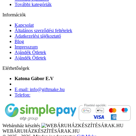
További kategóriák
Információk
Kapcsolat
Általános szerződési feltételek
Adatkezelési tájékoztató
Blog
Impresszum
Ajándék Ötletek
Ajándék Ötletek
Elérhetőségek
Katona Gábor E.V
E-mail: info@giftmake.hu
Telefon:
Webáruház készítés
WEBÁRUHÁZKÉSZÍTÉSÁRAK.HU