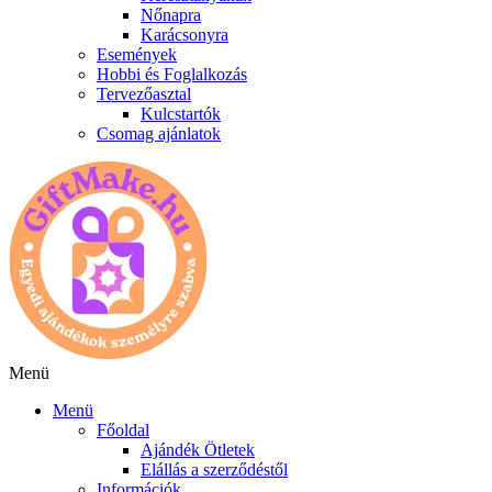
Nőnapra
Karácsonyra
Események
Hobbi és Foglalkozás
Tervezőasztal
Kulcstartók
Csomag ajánlatok
Menü
Menü
Főoldal
Ajándék Ötletek
Elállás a szerződéstől
Információk