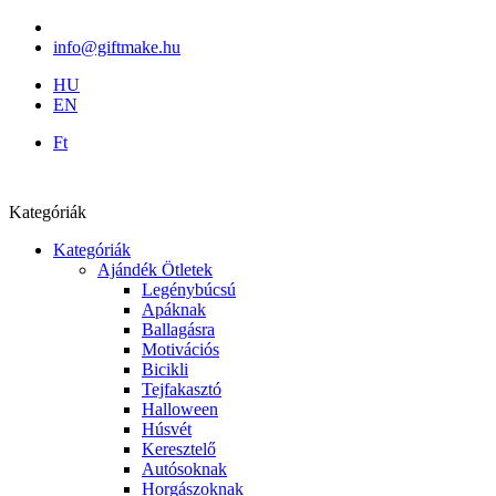
info@giftmake.hu
HU
EN
Ft
Kategóriák
Kategóriák
Ajándék Ötletek
Legénybúcsú
Apáknak
Ballagásra
Motivációs
Bicikli
Tejfakasztó
Halloween
Húsvét
Keresztelő
Autósoknak
Horgászoknak