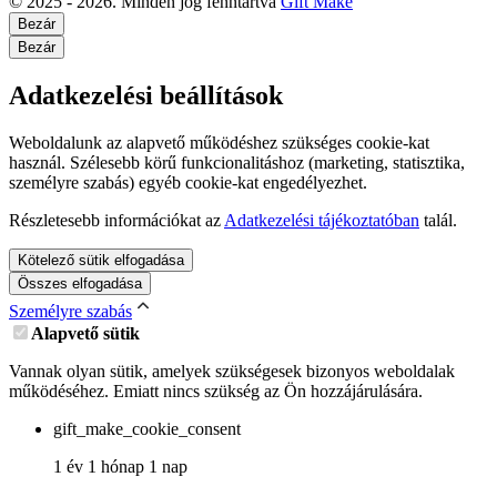
© 2025 - 2026. Minden jog fenntartva
Gift Make
Bezár
Bezár
Adatkezelési beállítások
Weboldalunk az alapvető működéshez szükséges cookie-kat
használ. Szélesebb körű funkcionalitáshoz (marketing, statisztika,
személyre szabás) egyéb cookie-kat engedélyezhet.
Részletesebb információkat az
Adatkezelési tájékoztatóban
talál.
Kötelező sütik elfogadása
Összes elfogadása
Személyre szabás
Alapvető sütik
Vannak olyan sütik, amelyek szükségesek bizonyos weboldalak
működéséhez. Emiatt nincs szükség az Ön hozzájárulására.
gift_make_cookie_consent
1 év 1 hónap 1 nap