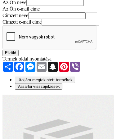
Az Ön neve
Az Ön e-mail címe
Címzett neve
Címzett e-mail címe
Elküld
Termék oldal nyomtatása
Share
Facebook
Messenger
Email
Snapchat
Pinterest
Viber
Utoljára megtekintett termékek
Vásárlói visszajelzések