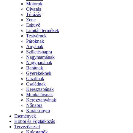
Motorok
Olvasás
Túrázás
Zene
Esküvő
Limitált termékek
Testvérnek
Pároknak
Anyának
Születésnapra
Nagymamának
Nagypapának
Barátnak
Gyerekeknek
Gazdinak
Családnak
Keresztapának
Munkatársnak
Keresztanyának
Nőnapra
Karácsonyra
Események
Hobbi és Foglalkozás
Tervezőasztal
Kulcstartók