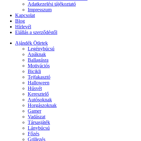
Adatkezelési tájékoztató
Impresszum
Kapcsolat
Blog
Hírlevél
Elállás a szerződéstől
Ajándék Ötletek
Legénybúcsú
Apáknak
Ballagásra
Motivációs
Bicikli
Tejfakasztó
Halloween
Húsvét
Keresztelő
Autósoknak
Horgászoknak
Gamer
Vadászat
Társasjáték
Lánybúcsú
Főzés
Grillezés