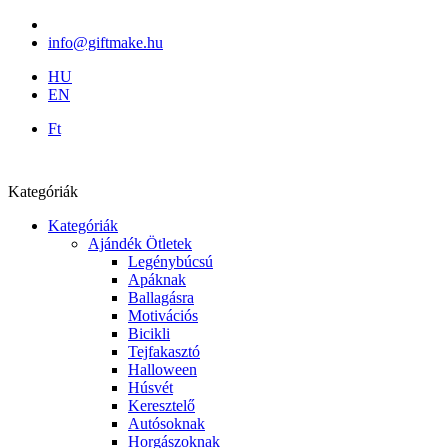
info@giftmake.hu
HU
EN
Ft
Kategóriák
Kategóriák
Ajándék Ötletek
Legénybúcsú
Apáknak
Ballagásra
Motivációs
Bicikli
Tejfakasztó
Halloween
Húsvét
Keresztelő
Autósoknak
Horgászoknak