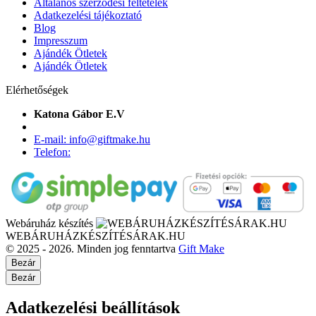
Általános szerződési feltételek
Adatkezelési tájékoztató
Blog
Impresszum
Ajándék Ötletek
Ajándék Ötletek
Elérhetőségek
Katona Gábor E.V
E-mail: info@giftmake.hu
Telefon:
Webáruház készítés
WEBÁRUHÁZKÉSZÍTÉSÁRAK.HU
© 2025 - 2026. Minden jog fenntartva
Gift Make
Bezár
Bezár
Adatkezelési beállítások