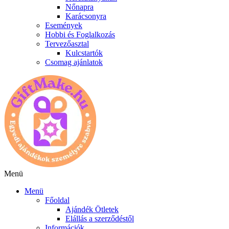
Nőnapra
Karácsonyra
Események
Hobbi és Foglalkozás
Tervezőasztal
Kulcstartók
Csomag ajánlatok
Menü
Menü
Főoldal
Ajándék Ötletek
Elállás a szerződéstől
Információk