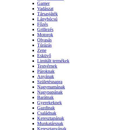
Gamer
Vadászat
Társasjáték
Lánybúcsú
Főzés
Grillezés
Motorok
Olvasás
Túrázás
Zene
Esküvő
Limitált termékek
Testvérnek
Pároknak
Anyának
Születésnapra
Nagymamának
Nagypapának
Barátnak
Gyerekeknek
Gazdinak
Családnak
Keresztapának
Munkatársnak
Keresztanyának