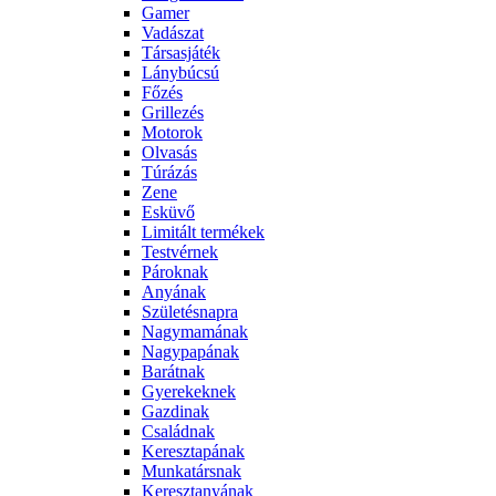
Gamer
Vadászat
Társasjáték
Lánybúcsú
Főzés
Grillezés
Motorok
Olvasás
Túrázás
Zene
Esküvő
Limitált termékek
Testvérnek
Pároknak
Anyának
Születésnapra
Nagymamának
Nagypapának
Barátnak
Gyerekeknek
Gazdinak
Családnak
Keresztapának
Munkatársnak
Keresztanyának