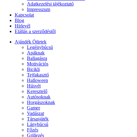
Adatkezelési tájékoztató
Impresszum
Kapcsolat
Blog
Hírlevél
Elállás a szerződéstől
Ajándék Ötletek
Legénybúcsú
Apáknak
Ballagásra
Motivációs
Bicikli
Tejfakasztó
Halloween
Húsvét
Keresztelő
Autósoknak
Horgászoknak
Gamer
Vadászat
Társasjáték
Lánybúcsú
Főzés
Grillezés