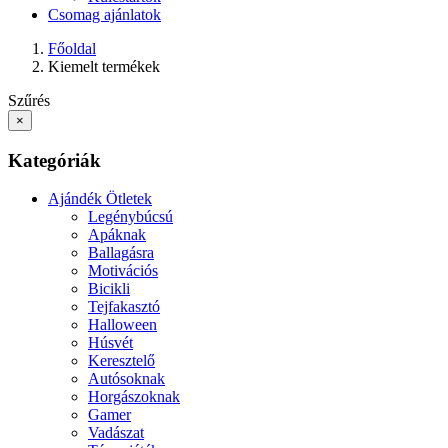
Csomag ajánlatok
Főoldal
Kiemelt termékek
Szűrés
×
Kategóriák
Ajándék Ötletek
Legénybúcsú
Apáknak
Ballagásra
Motivációs
Bicikli
Tejfakasztó
Halloween
Húsvét
Keresztelő
Autósoknak
Horgászoknak
Gamer
Vadászat