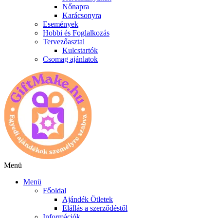
Nőnapra
Karácsonyra
Események
Hobbi és Foglalkozás
Tervezőasztal
Kulcstartók
Csomag ajánlatok
Menü
Menü
Főoldal
Ajándék Ötletek
Elállás a szerződéstől
Információk