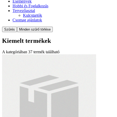
Események
Hobbi és Foglalkozás
Tervezőasztal
Kulcstartók
Csomag ajánlatok
Szűrés
Minden szűrő törlése
Kiemelt termékek
A kategóriában
37
termék található