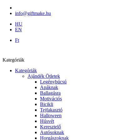
info@giftmake.hu
HU
EN
Ft
Kategóriák
Kategóriák
Ajándék Ötletek
Legénybúcsú
Apáknak
Ballagásra
Motivációs
Bicikli
Tejfakasztó
Halloween
Húsvét
Keresztelő
Autósoknak
Horgászoknak