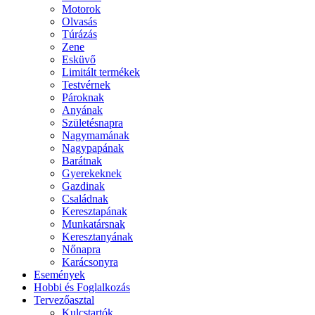
Motorok
Olvasás
Túrázás
Zene
Esküvő
Limitált termékek
Testvérnek
Pároknak
Anyának
Születésnapra
Nagymamának
Nagypapának
Barátnak
Gyerekeknek
Gazdinak
Családnak
Keresztapának
Munkatársnak
Keresztanyának
Nőnapra
Karácsonyra
Események
Hobbi és Foglalkozás
Tervezőasztal
Kulcstartók