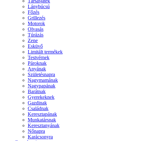
Társasjáték
Lánybúcsú
Főzés
Grillezés
Motorok
Olvasás
Túrázás
Zene
Esküvő
Limitált termékek
Testvérnek
Pároknak
Anyának
Születésnapra
Nagymamának
Nagypapának
Barátnak
Gyerekeknek
Gazdinak
Családnak
Keresztapának
Munkatársnak
Keresztanyának
Nőnapra
Karácsonyra