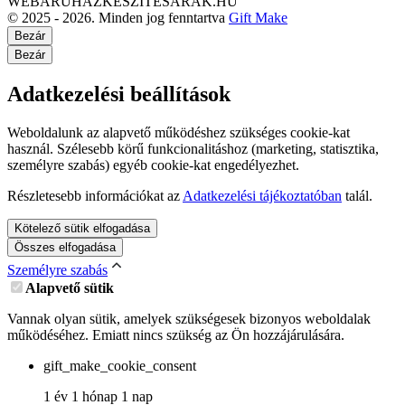
WEBÁRUHÁZKÉSZÍTÉSÁRAK.HU
© 2025 - 2026. Minden jog fenntartva
Gift Make
Bezár
Bezár
Adatkezelési beállítások
Weboldalunk az alapvető működéshez szükséges cookie-kat
használ. Szélesebb körű funkcionalitáshoz (marketing, statisztika,
személyre szabás) egyéb cookie-kat engedélyezhet.
Részletesebb információkat az
Adatkezelési tájékoztatóban
talál.
Kötelező sütik elfogadása
Összes elfogadása
Személyre szabás
Alapvető sütik
Vannak olyan sütik, amelyek szükségesek bizonyos weboldalak
működéséhez. Emiatt nincs szükség az Ön hozzájárulására.
gift_make_cookie_consent
1 év 1 hónap 1 nap