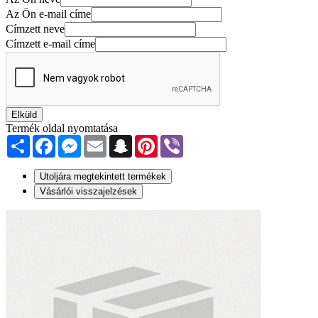
Az Ön e-mail címe
Címzett neve
Címzett e-mail címe
Elküld
Termék oldal nyomtatása
Share
Facebook
Messenger
Email
Snapchat
Pinterest
Viber
Utoljára megtekintett termékek
Vásárlói visszajelzések