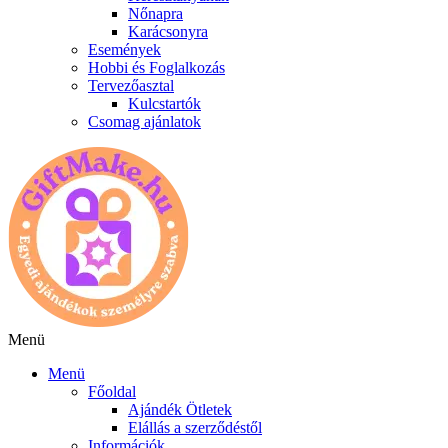
Nőnapra
Karácsonyra
Események
Hobbi és Foglalkozás
Tervezőasztal
Kulcstartók
Csomag ajánlatok
Menü
Menü
Főoldal
Ajándék Ötletek
Elállás a szerződéstől
Információk