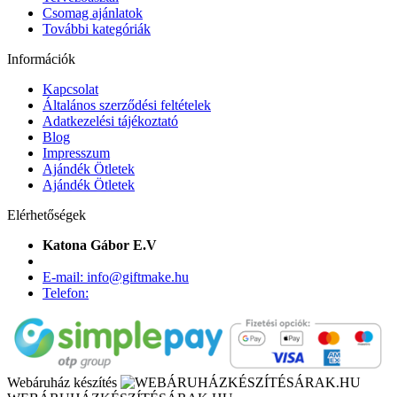
Csomag ajánlatok
További kategóriák
Információk
Kapcsolat
Általános szerződési feltételek
Adatkezelési tájékoztató
Blog
Impresszum
Ajándék Ötletek
Ajándék Ötletek
Elérhetőségek
Katona Gábor E.V
E-mail: info@giftmake.hu
Telefon:
Webáruház készítés