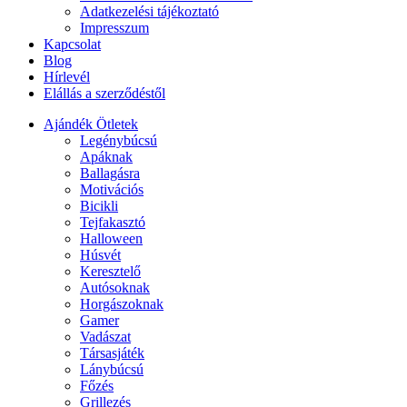
Adatkezelési tájékoztató
Impresszum
Kapcsolat
Blog
Hírlevél
Elállás a szerződéstől
Ajándék Ötletek
Legénybúcsú
Apáknak
Ballagásra
Motivációs
Bicikli
Tejfakasztó
Halloween
Húsvét
Keresztelő
Autósoknak
Horgászoknak
Gamer
Vadászat
Társasjáték
Lánybúcsú
Főzés
Grillezés