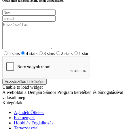
Ossza meg tapasztalatait, írjon visszajelzést.
5 stars
4 stars
3 stars
2 stars
1 star
Hozzászólás beküldése
Unable to load widget
A weboldal a Demján Sándor Program keretében és támogatásával
valósult meg.
Kategóriák
Ajándék Ötletek
Események
Hobbi és Foglalkozás
Tervezőasztal