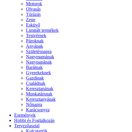
Motorok
Olvasás
Túrázás
Zene
Esküvő
Limitált termékek
Testvérnek
Pároknak
Anyának
Születésnapra
Nagymamának
Nagypapának
Barátnak
Gyerekeknek
Gazdinak
Családnak
Keresztapának
Munkatársnak
Keresztanyának
Nőnapra
Karácsonyra
Események
Hobbi és Foglalkozás
Tervezőasztal
Kulcstartók