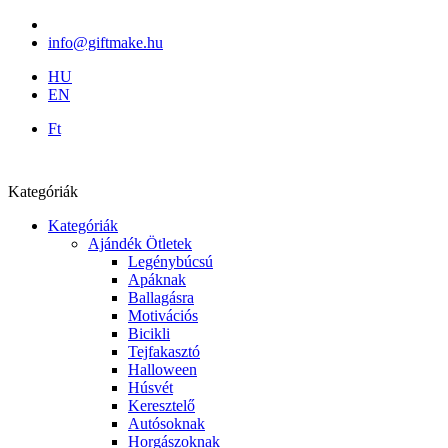
info@giftmake.hu
HU
EN
Ft
Kategóriák
Kategóriák
Ajándék Ötletek
Legénybúcsú
Apáknak
Ballagásra
Motivációs
Bicikli
Tejfakasztó
Halloween
Húsvét
Keresztelő
Autósoknak
Horgászoknak