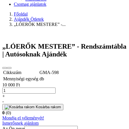
Csomag ajánlatok
Főoldal
Ajándék Ötletek
„LÓERŐK MESTERE” -...
„LÓERŐK MESTERE” - Rendszámtábla
| Autósoknak Ajándék
Cikkszám
GMA-598
Mennyiségi egység
db
10 000 Ft
+
-
Kosárba rakom
0
(0)
Mondja el véleményét!
Ismerősnek ajánlom
Az Ön neve