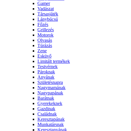
Gamer
Vadászat
Társasjáték
Lánybúcsú
Főzés
Grillezés
Motorok
Olvasás
Túrázás
Zene
Esküvő
Limitált termékek
Testvérnek
Pároknak
Anyának
Születésnapra
Nagymamának
Nagypapának
Barátnak
Gyerekeknek
Gazdinak
Családnak
Keresztapának
Munkatársnak
Keresztanyának