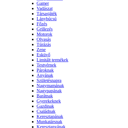
Gamer
Vadászat
Társasjáték
Lánybúcsú
Főzés
Grillezés
Motorok
Olvasás
Túrázás
Zene
Esküvő
Limitált termékek
Testvérnek
Pároknak
Anyának
Születésnapra
Nagymamának
Nagypapának
Barátnak
Gyerekeknek
Gazdinak
Családnak
Keresztapának
Munkatársnak
Keresztanyának