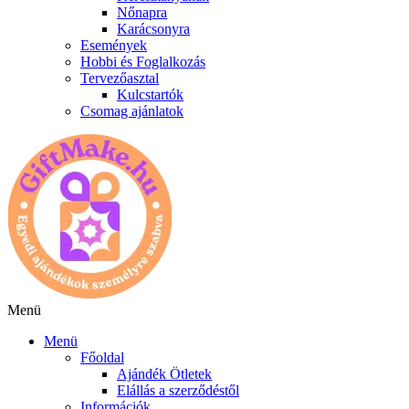
Nőnapra
Karácsonyra
Események
Hobbi és Foglalkozás
Tervezőasztal
Kulcstartók
Csomag ajánlatok
Menü
Menü
Főoldal
Ajándék Ötletek
Elállás a szerződéstől
Információk