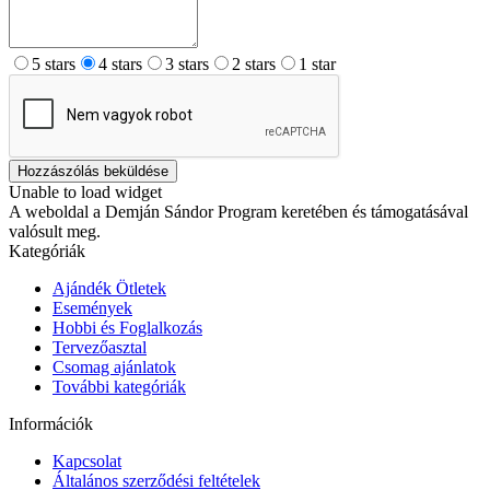
5 stars
4 stars
3 stars
2 stars
1 star
Hozzászólás beküldése
Unable to load widget
A weboldal a Demján Sándor Program keretében és támogatásával
valósult meg.
Kategóriák
Ajándék Ötletek
Események
Hobbi és Foglalkozás
Tervezőasztal
Csomag ajánlatok
További kategóriák
Információk
Kapcsolat
Általános szerződési feltételek