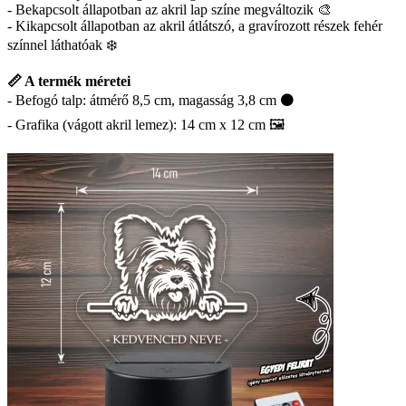
- Bekapcsolt állapotban az akril lap színe megváltozik 🎨
- Kikapcsolt állapotban az akril átlátszó, a gravírozott részek fehér
színnel láthatóak ❄️
📏 A termék méretei
- Befogó talp: átmérő 8,5 cm, magasság 3,8 cm ⚫
- Grafika (vágott akril lemez): 14 cm x 12 cm 🖼️