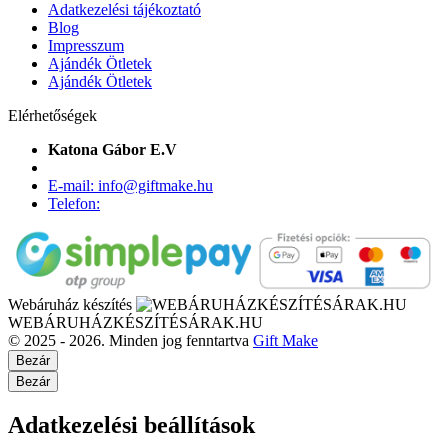
Adatkezelési tájékoztató
Blog
Impresszum
Ajándék Ötletek
Ajándék Ötletek
Elérhetőségek
Katona Gábor E.V
E-mail: info@giftmake.hu
Telefon:
Webáruház készítés
WEBÁRUHÁZKÉSZÍTÉSÁRAK.HU
© 2025 - 2026. Minden jog fenntartva
Gift Make
Bezár
Bezár
Adatkezelési beállítások