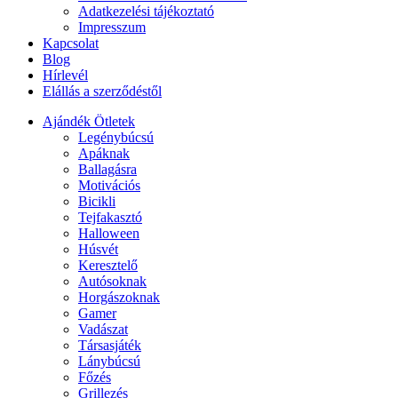
Adatkezelési tájékoztató
Impresszum
Kapcsolat
Blog
Hírlevél
Elállás a szerződéstől
Ajándék Ötletek
Legénybúcsú
Apáknak
Ballagásra
Motivációs
Bicikli
Tejfakasztó
Halloween
Húsvét
Keresztelő
Autósoknak
Horgászoknak
Gamer
Vadászat
Társasjáték
Lánybúcsú
Főzés
Grillezés