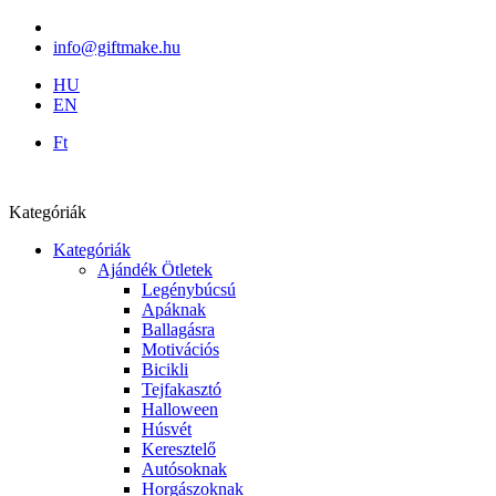
info@giftmake.hu
HU
EN
Ft
Kategóriák
Kategóriák
Ajándék Ötletek
Legénybúcsú
Apáknak
Ballagásra
Motivációs
Bicikli
Tejfakasztó
Halloween
Húsvét
Keresztelő
Autósoknak
Horgászoknak