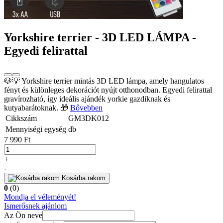
Yorkshire terrier - 3D LED LÁMPA -
Egyedi felirattal
🐶💡 Yorkshire terrier mintás 3D LED lámpa, amely hangulatos
fényt és különleges dekorációt nyújt otthonodban. Egyedi felirattal
gravírozható, így ideális ajándék yorkie gazdiknak és
kutyabarátoknak. 🎁
Bővebben
Cikkszám
GM3DK012
Mennyiségi egység
db
7 990 Ft
+
-
Kosárba rakom
0
(0)
Mondja el véleményét!
Ismerősnek ajánlom
Az Ön neve