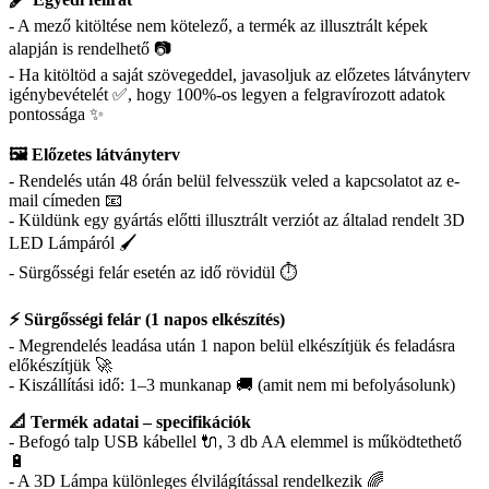
- A mező kitöltése nem kötelező, a termék az illusztrált képek
alapján is rendelhető 📷
- Ha kitöltöd a saját szövegeddel, javasoljuk az előzetes látványterv
igénybevételét ✅, hogy 100%-os legyen a felgravírozott adatok
pontossága ✨
🖼️ Előzetes látványterv
- Rendelés után 48 órán belül felvesszük veled a kapcsolatot az e-
mail címeden 📧
- Küldünk egy gyártás előtti illusztrált verziót az általad rendelt 3D
LED Lámpáról 🖌️
- Sürgősségi felár esetén az idő rövidül ⏱️
⚡ Sürgősségi felár (1 napos elkészítés)
- Megrendelés leadása után 1 napon belül elkészítjük és feladásra
előkészítjük 🚀
- Kiszállítási idő: 1–3 munkanap 🚚 (amit nem mi befolyásolunk)
📐 Termék adatai – specifikációk
- Befogó talp USB kábellel 🔌, 3 db AA elemmel is működtethető
🔋
- A 3D Lámpa különleges élvilágítással rendelkezik 🌈