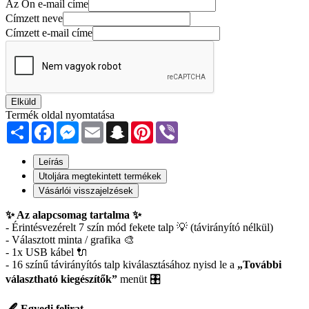
Az Ön e-mail címe
Címzett neve
Címzett e-mail címe
Elküld
Termék oldal nyomtatása
Share
Facebook
Messenger
Email
Snapchat
Pinterest
Viber
Leírás
Utoljára megtekintett termékek
Vásárlói visszajelzések
✨ Az alapcsomag tartalma ✨
- Érintésvezérelt 7 szín mód fekete talp 💡 (távirányító nélkül)
- Választott minta / grafika 🎨
- 1x USB kábel 🔌
- 16 színű távirányítós talp kiválasztásához nyisd le a
„További
választható kiegészítők”
menüt 🎛️
🖋️ Egyedi felirat